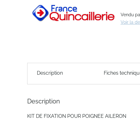
of
the
Vendu par 
images
Voir la d
gallery
Skip
to
Description
Fiches techniq
the
beginning
of
the
Description
images
gallery
KIT DE FIXATION POUR POIGNEE AILERON