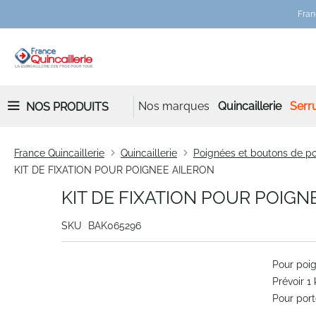
Fran
Nos marques
Quincaillerie
Serru
NOS PRODUITS
France Quincaillerie
Quincaillerie
Poignées et boutons de po
KIT DE FIXATION POUR POIGNEE AILERON
KIT DE FIXATION POUR POIGN
SKU
BAK065296
Skip
Pour poig
to
Prévoir 1 
the
Pour por
end