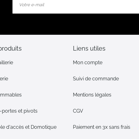
à
notre
lettre
d’information
:
produits
Liens utiles
illerie
Mon compte
erie
Suivi de commande
ommables
Mentions légales
portes et pivots
CGV
le d'accès et Domotique
Paiement en 3x sans frais