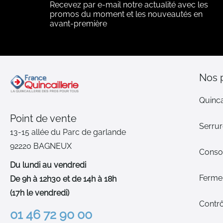
Recevez par e-mail notre actualité avec les
promos du moment et les nouveautés en
avant-première
Nos 
Quinca
Point de vente
Serrur
13-15 allée du Parc de garlande
92220 BAGNEUX
Cons
Du lundi au vendredi
Ferme-
De 9h à 12h30 et de 14h à 18h
(17h le vendredi)
Contrô
01 46 72 90 00