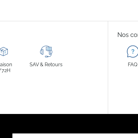
Nos co
raison
SAV & Retours
FAQ
/72H
Inscription