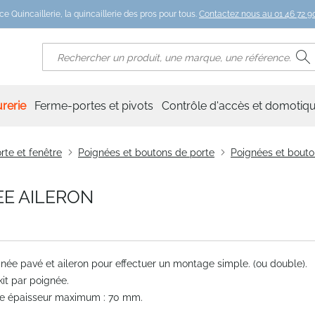
ce Quincaillerie, la quincaillerie des pros pour tous.
Contactez nous au 01 46 72 90
R
Rechercher
rerie
Ferme-portes et pivots
Contrôle d'accès et domotiq
rte et fenêtre
Poignées et boutons de porte
Poignées et bouto
EE AILERON
née pavé et aileron pour effectuer un montage simple. (ou double).
kit par poignée.
te épaisseur maximum : 70 mm.