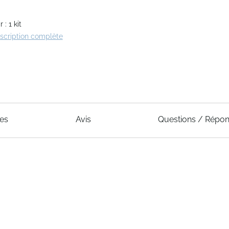
: 1 kit
escription complète
ues
Avis
Questions / Répo