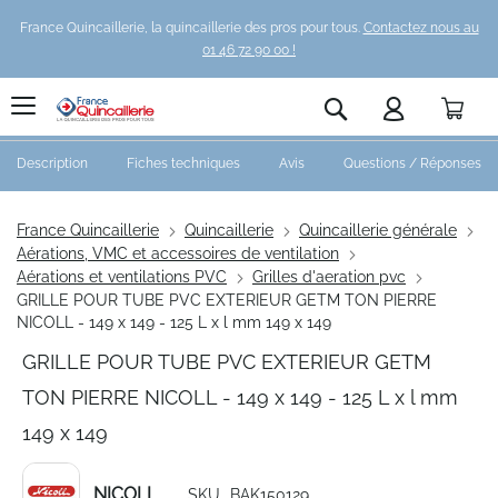
France Quincaillerie, la quincaillerie des pros pour tous.
Contactez nous au
01 46 72 90 00 !
Pani
Rechercher
Description
Fiches techniques
Avis
Questions / Réponses
France Quincaillerie
Quincaillerie
Quincaillerie générale
Aérations, VMC et accessoires de ventilation
Aérations et ventilations PVC
Grilles d'aeration pvc
GRILLE POUR TUBE PVC EXTERIEUR GETM TON PIERRE
NICOLL - 149 x 149 - 125 L x l mm 149 x 149
GRILLE POUR TUBE PVC EXTERIEUR GETM
TON PIERRE NICOLL - 149 x 149 - 125 L x l mm
149 x 149
NICOLL
SKU
BAK150129