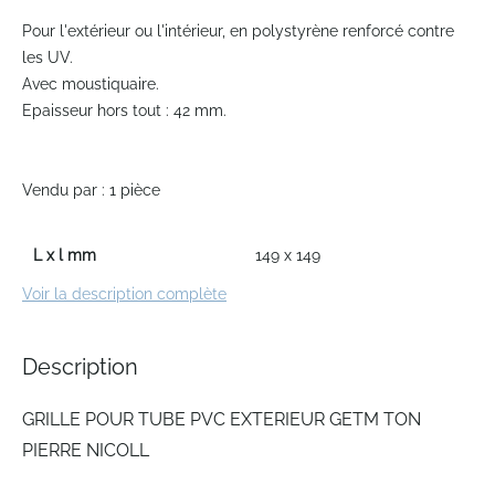
Skip
to
Pour l'extérieur ou l'intérieur, en polystyrène renforcé contre
the
les UV.
beginning
Avec moustiquaire.
of
Epaisseur hors tout : 42 mm.
the
images
gallery
Vendu par : 1 pièce
L x l mm
149 x 149
Voir la description complète
Description
GRILLE POUR TUBE PVC EXTERIEUR GETM TON
PIERRE NICOLL