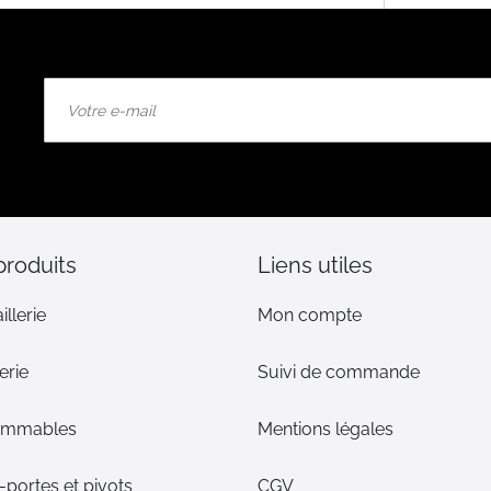
Inscription
à
notre
lettre
d’information
:
produits
Liens utiles
illerie
Mon compte
erie
Suivi de commande
ommables
Mentions légales
portes et pivots
CGV