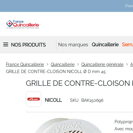
Fran
Nos marques
Quincaillerie
Serru
NOS PRODUITS
France Quincaillerie
Quincaillerie
Quincaillerie générale
A
GRILLE DE CONTRE-CLOISON NICOLL Ø D mm 45
GRILLE DE CONTRE-CLOISON 
NICOLL
SKU
BAK150696
Skip
Polyprop
to
Avec mous
the