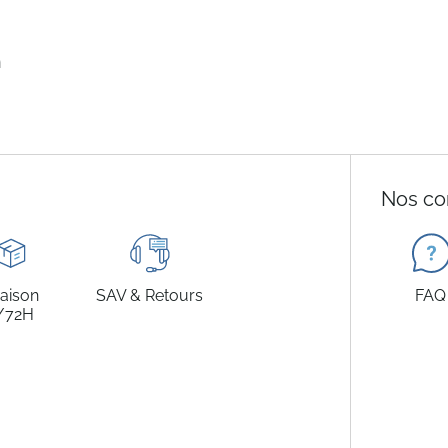
n
Nos co
raison
SAV & Retours
FAQ
/72H