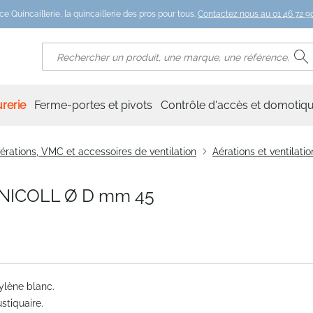
ce Quincaillerie, la quincaillerie des pros pour tous.
Contactez nous au 01 46 72 90
R
Rechercher
rerie
Ferme-portes et pivots
Contrôle d'accès et domotiq
érations, VMC et accessoires de ventilation
Aérations et ventilati
NICOLL Ø D mm 45
ylène blanc.
tiquaire.