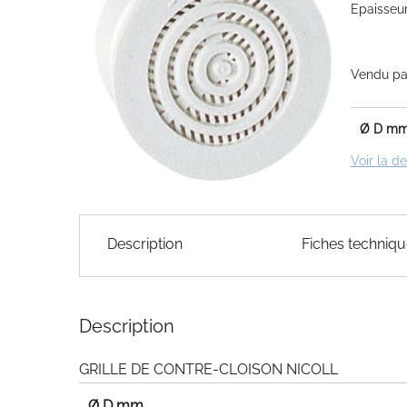
Epaisseur
end
of
the
Vendu par
images
gallery
Ø D m
Voir la d
Skip
to
Description
Fiches techniq
the
beginning
of
the
Description
images
gallery
GRILLE DE CONTRE-CLOISON NICOLL
Ø D mm