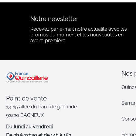
Notre newsletter
Recevez par e-mail notre actualité avec les
promos du moment et les nouveautés en
avant-première
Nos 
Quinca
Point de vente
Serrur
13-15 allée du Parc de garlande
92220 BAGNEUX
Cons
Du lundi au vendredi
Ferme-
De 9h à 12h30 et de 14h à 18h