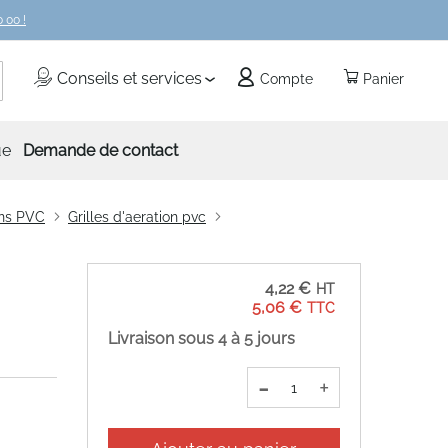
 00 !
echercher
Conseils et services
Compte
Panier
ue
Demande de contact
ons PVC
Grilles d'aeration pvc
4,22 €
5,06 €
Livraison sous 4 à 5 jours
-
+