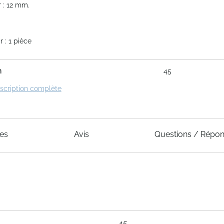
 : 12 mm.
 : 1 pièce
m
45
escription complète
ues
Avis
Questions / Répo
45