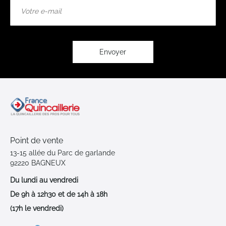
Inscription
à
notre
lettre
d’information
:
Envoyer
Point de vente
13-15 allée du Parc de garlande
92220 BAGNEUX
Du lundi au vendredi
De 9h à 12h30 et de 14h à 18h
(17h le vendredi)