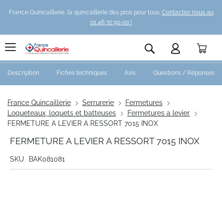
France Quincaillerie, la quincaillerie des pros pour tous.
Contactez nous au
01 46 72 90 00 !
Pani
Rechercher
Description
Fiches techniques
Avis
Questions / Réponses
France Quincaillerie
Serrurerie
Fermetures
Loqueteaux, loquets et batteuses
Fermetures a levier
FERMETURE A LEVIER A RESSORT 7015 INOX
FERMETURE A LEVIER A RESSORT 7015 INOX
SKU
BAK081081
Skip
to
the
end
of