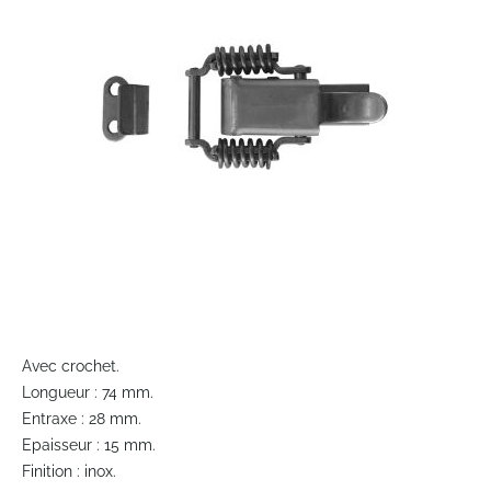
the
images
gallery
Skip
to
Avec crochet.
the
Longueur : 74 mm.
beginning
Entraxe : 28 mm.
of
Epaisseur : 15 mm.
the
Finition : inox.
images