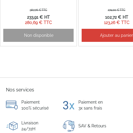
387,76 €
274,00 €
Prix
Prix
233,91 €
102,72 €
Spécial
Spécial
280,69 €
123,26 €
Non disponible
Ajouter au panie
Nos services
Paiement
Paiement en
100% sécurisé
3x sans frais
Livraison
SAV & Retours
24/72H