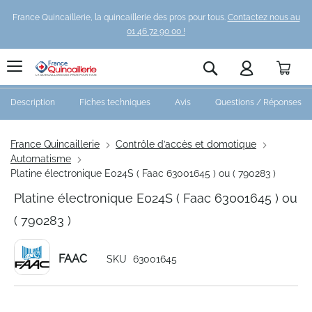
France Quincaillerie, la quincaillerie des pros pour tous.
Contactez nous au
01 46 72 90 00 !
Pani
Rechercher
Description
Fiches techniques
Avis
Questions / Réponses
France Quincaillerie
Contrôle d’accès et domotique
Automatisme
Platine électronique E024S ( Faac 63001645 ) ou ( 790283 )
Platine électronique E024S ( Faac 63001645 ) ou
( 790283 )
FAAC
SKU
63001645
Skip
to