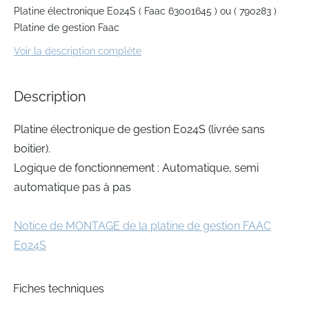
to
Platine électronique E024S ( Faac 63001645 ) ou ( 790283 )
the
Platine de gestion Faac
beginning
of
Voir la description complète
the
images
gallery
Description
Platine électronique de gestion E024S (livrée sans
boitier).
Logique de fonctionnement : Automatique, semi
automatique pas à pas
Notice de MONTAGE de la platine de gestion FAAC
E024S
Fiches techniques