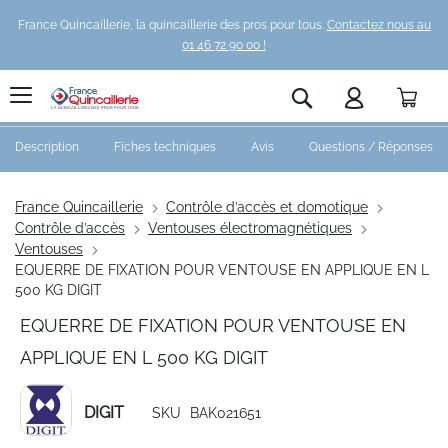
France Quincaillerie, la quincaillerie des pros pour tous.
Contactez nous au
01 46 72 90 00 !
Pani
Rechercher
Description
Fiches techniques
Avis
Questions / Réponses
France Quincaillerie
Contrôle d’accès et domotique
Contrôle d’accès
Ventouses électromagnétiques
Ventouses
EQUERRE DE FIXATION POUR VENTOUSE EN APPLIQUE EN L
500 KG DIGIT
EQUERRE DE FIXATION POUR VENTOUSE EN
APPLIQUE EN L 500 KG DIGIT
DIGIT
SKU
BAK021651