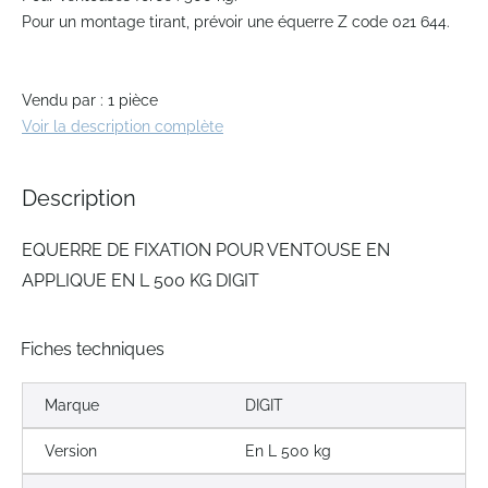
the
Pour un montage tirant, prévoir une équerre Z code 021 644.
beginning
of
the
Vendu par : 1 pièce
images
gallery
Voir la description complète
Description
EQUERRE DE FIXATION POUR VENTOUSE EN
APPLIQUE EN L 500 KG DIGIT
Fiches techniques
Marque
DIGIT
Version
En L 500 kg