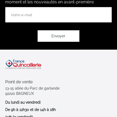
moment et les nouveautés en avant-première
Inscription
à
notre
lettre
d’information
:
Envoyer
Point de vente
13-15 allée du Parc de garlande
92220 BAGNEUX
Du lundi au vendredi
De 9h à 12h30 et de 14h à 18h