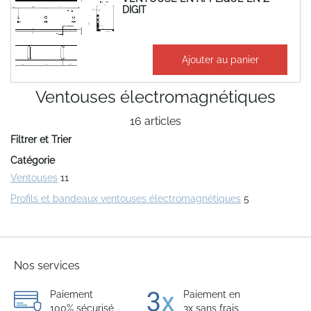
DIGIT
87,84 €
Ajouter au panier
105,41 €
Ventouses électromagnétiques
16
articles
Filtrer et Trier
Catégorie
Ventouses
11
Profils et bandeaux ventouses électromagnétiques
5
Nos services
Paiement
Paiement en
100% sécurisé
3x sans frais