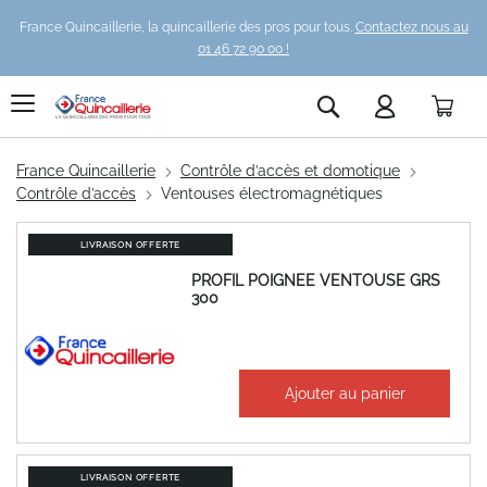
France Quincaillerie, la quincaillerie des pros pour tous.
Contactez nous au
01 46 72 90 00 !
Pani
Rechercher
France Quincaillerie
Contrôle d’accès et domotique
Contrôle d’accès
Ventouses électromagnétiques
LIVRAISON OFFERTE
PROFIL POIGNEE VENTOUSE GRS
300
À partir de
Ajouter au panier
359,13 €
430,96 €
LIVRAISON OFFERTE