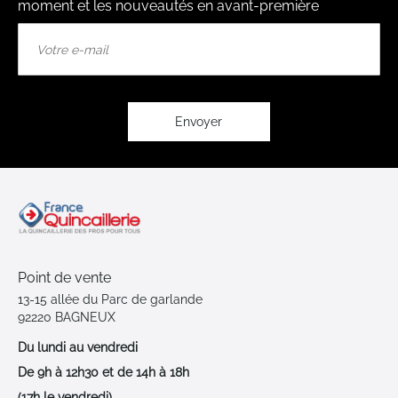
moment et les nouveautés en avant-première
Inscription
à
notre
lettre
d’information
:
Envoyer
Point de vente
13-15 allée du Parc de garlande
92220 BAGNEUX
Du lundi au vendredi
De 9h à 12h30 et de 14h à 18h
(17h le vendredi)