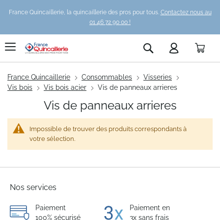
France Quincaillerie, la quincaillerie des pros pour tous.
Contactez nous au
01 46 72 90 00 !
Pani
Rechercher
France Quincaillerie
Consommables
Visseries
Vis bois
Vis bois acier
Vis de panneaux arrieres
Vis de panneaux arrieres
Impossible de trouver des produits correspondants à
votre sélection.
Nos services
Paiement
Paiement en
100% sécurisé
3x sans frais