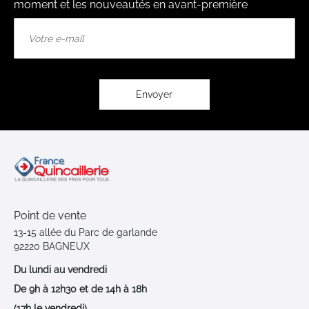
moment et les nouveautés en avant-première
Inscription
à
notre
lettre
d’information
:
Envoyer
Point de vente
13-15 allée du Parc de garlande
92220 BAGNEUX
Du lundi au vendredi
De 9h à 12h30 et de 14h à 18h
(17h le vendredi)