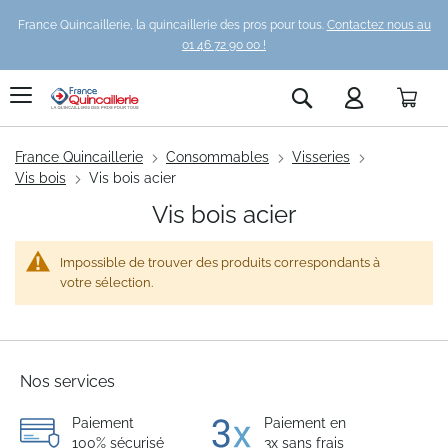
France Quincaillerie, la quincaillerie des pros pour tous.
Contactez nous au
01 46 72 90 00 !
Pani
Rechercher
France Quincaillerie
Consommables
Visseries
Vis bois
Vis bois acier
Vis bois acier
Impossible de trouver des produits correspondants à
votre sélection.
Nos services
Paiement
Paiement en
100% sécurisé
3x sans frais