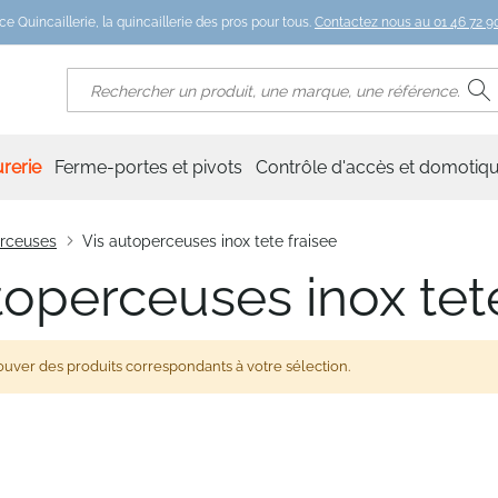
ce Quincaillerie, la quincaillerie des pros pour tous.
Contactez nous au 01 46 72 90
R
Rechercher
rerie
Ferme-portes et pivots
Contrôle d'accès et domotiq
erceuses
Vis autoperceuses inox tete fraisee
toperceuses inox tet
ouver des produits correspondants à votre sélection.