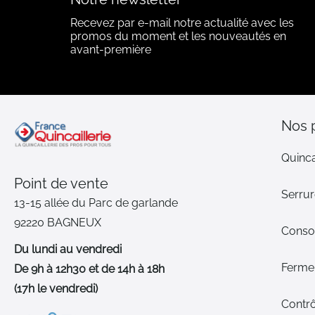
Recevez par e-mail notre actualité avec les
promos du moment et les nouveautés en
avant-première
Nos 
Quinca
Point de vente
Serrur
13-15 allée du Parc de garlande
92220 BAGNEUX
Cons
Du lundi au vendredi
Ferme-
De 9h à 12h30 et de 14h à 18h
(17h le vendredi)
Contrô