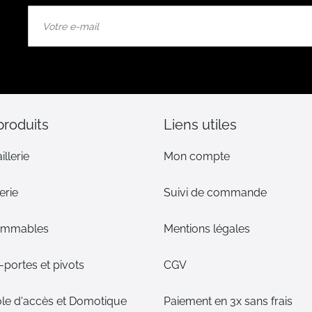
Inscription
à
notre
lettre
d’information
:
produits
Liens utiles
illerie
Mon compte
erie
Suivi de commande
ommables
Mentions légales
portes et pivots
CGV
le d'accès et Domotique
Paiement en 3x sans frais