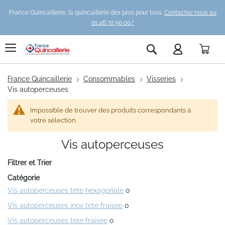
France Quincaillerie, la quincaillerie des pros pour tous.
Contactez nous au
01 46 72 90 00 !
Pani
Rechercher
France Quincaillerie
Consommables
Visseries
Vis autoperceuses
Impossible de trouver des produits correspondants à
votre sélection.
Vis autoperceuses
Filtrer et Trier
Catégorie
Vis autoperceuses tete hexagonale
0
Vis autoperceuses inox tete fraisee
0
Vis autoperceuses tete fraisee
0