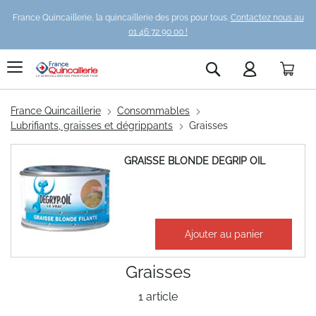
France Quincaillerie, la quincaillerie des pros pour tous.
Contactez nous au
01 46 72 90 00 !
Pani
Rechercher
France Quincaillerie
Consommables
Lubrifiants, graisses et dégrippants
Graisses
GRAISSE BLONDE DEGRIP OIL
14,67 €
Ajouter au panier
17,60 €
Graisses
1
article