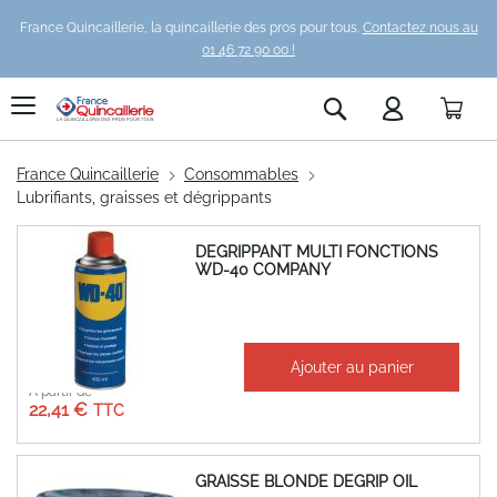
France Quincaillerie, la quincaillerie des pros pour tous.
Contactez nous au
01 46 72 90 00 !
Pani
Rechercher
France Quincaillerie
Consommables
Lubrifiants, graisses et dégrippants
DEGRIPPANT MULTI FONCTIONS
WD-40 COMPANY
Ajouter au panier
À partir de
22,41 €
GRAISSE BLONDE DEGRIP OIL