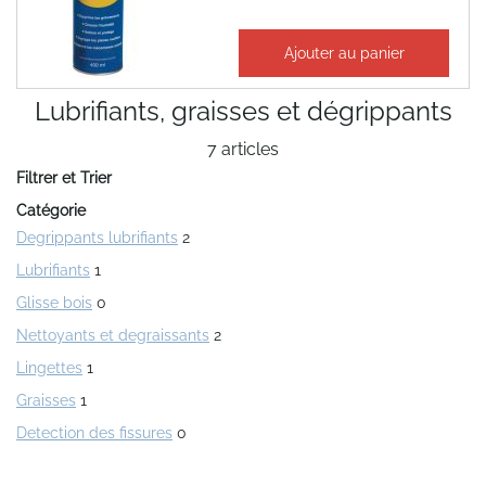
18,67 €
Ajouter au panier
22,41 €
Lubrifiants, graisses et dégrippants
7
articles
Filtrer et Trier
Catégorie
Degrippants lubrifiants
2
Lubrifiants
1
Glisse bois
0
Nettoyants et degraissants
2
Lingettes
1
Graisses
1
Detection des fissures
0