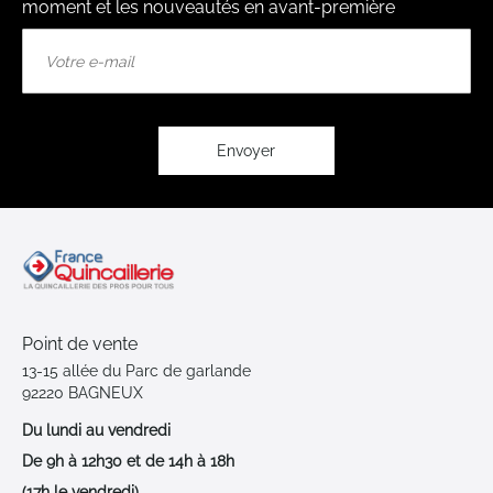
moment et les nouveautés en avant-première
Inscription
à
notre
lettre
d’information
:
Envoyer
Point de vente
13-15 allée du Parc de garlande
92220 BAGNEUX
Du lundi au vendredi
De 9h à 12h30 et de 14h à 18h
(17h le vendredi)