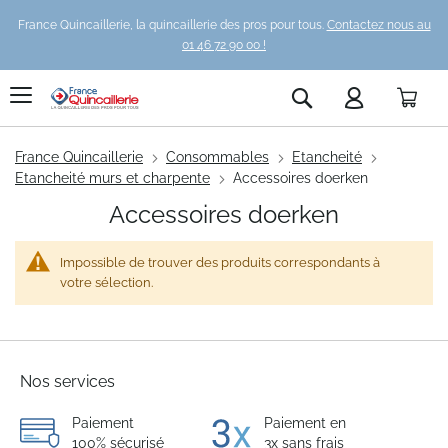
France Quincaillerie, la quincaillerie des pros pour tous.
Contactez nous au
01 46 72 90 00 !
Pani
Rechercher
France Quincaillerie
Consommables
Etancheité
Etancheité murs et charpente
Accessoires doerken
Accessoires doerken
Impossible de trouver des produits correspondants à
votre sélection.
Nos services
Paiement
Paiement en
100% sécurisé
3x sans frais