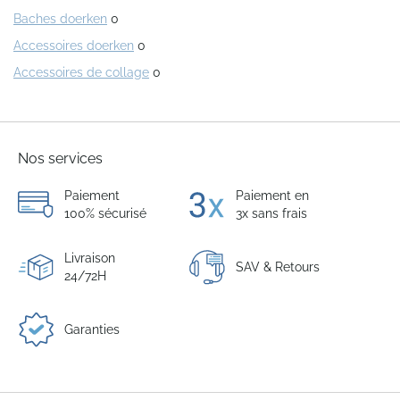
Baches doerken
0
Accessoires doerken
0
Accessoires de collage
0
Nos services
Paiement
Paiement en
100% sécurisé
3x sans frais
Livraison
SAV & Retours
24/72H
Garanties