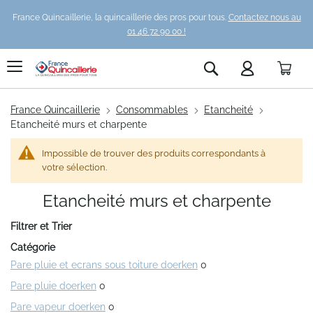
France Quincaillerie, la quincaillerie des pros pour tous.
Contactez nous au
01 46 72 90 00 !
Pani
Rechercher
France Quincaillerie
Consommables
Etancheité
Etancheité murs et charpente
Impossible de trouver des produits correspondants à
votre sélection.
Etancheité murs et charpente
Filtrer et Trier
Catégorie
Pare pluie et ecrans sous toiture doerken
0
Pare pluie doerken
0
Pare vapeur doerken
0