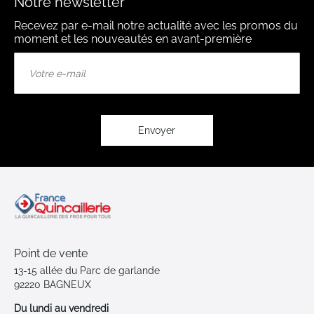
Notre newsletter
Recevez par e-mail notre actualité avec les promos du
moment et les nouveautés en avant-première
Inscription
à
notre
lettre
d’information
:
Envoyer
Point de vente
13-15 allée du Parc de garlande
92220 BAGNEUX
Du lundi au vendredi