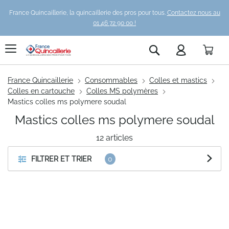
France Quincaillerie, la quincaillerie des pros pour tous.
Contactez nous au
01 46 72 90 00 !
Pani
Rechercher
France Quincaillerie
Consommables
Colles et mastics
Colles en cartouche
Colles MS polymères
Mastics colles ms polymere soudal
Mastics colles ms polymere soudal
12
articles
FILTRER ET TRIER