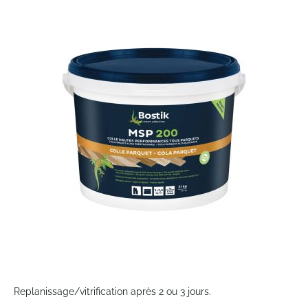
to
the
end
of
the
images
gallery
Skip
to
Replanissage/vitrification après 2 ou 3 jours.
the