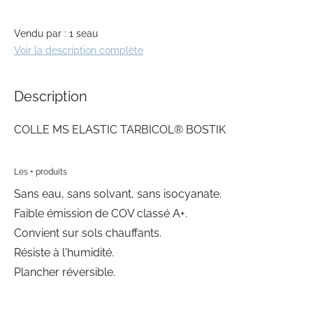
beginning
of
Vendu par : 1 seau
the
Voir la description complète
images
gallery
Description
COLLE MS ELASTIC TARBICOL® BOSTIK
Les + produits
Sans eau, sans solvant, sans isocyanate.
Faible émission de COV classé A+.
Convient sur sols chauffants.
Résiste à l'humidité.
Plancher réversible.