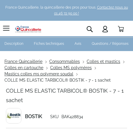
France Quincaillerie, la quincaillerie des pros pour tous.
Contactez nous au
01 46 72 90 00 !
Pani
Rechercher
Description
Fiches techniques
Avis
Questions / Réponses
France Quincaillerie
Consommables
Colles et mastics
Colles en cartouche
Colles MS polymères
Mastics colles ms polymere soudal
COLLE MS ELASTIC TARBICOL® BOSTIK - 7 - 1 sachet
COLLE MS ELASTIC TARBICOL® BOSTIK - 7 - 1
sachet
BOSTIK
SKU
BAK428834
Skip