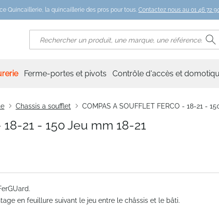
ce Quincaillerie, la quincaillerie des pros pour tous.
Contactez nous au 01 46 72 90
R
Rechercher
rerie
Ferme-portes et pivots
Contrôle d'accès et domotiq
te
Chassis a soufflet
COMPAS A SOUFFLET FERCO - 18-21 - 150
8-21 - 150 Jeu mm 18-21
 FerGUard.
age en feuillure suivant le jeu entre le châssis et le bâti.