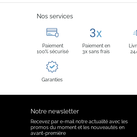
Nos services
Paiement
Paiement en
Liv
100% sécurisé
3x sans frais
24
Garanties
Notre newsletter
Recevez par e-mail notre actualité avec les
promos du moment et les nouveautés en
avant-première