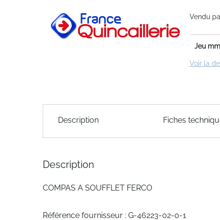
of
Vendu par
the
images
gallery
Jeu m
Voir la d
Skip
to
Description
Fiches techniq
the
beginning
of
the
Description
images
gallery
COMPAS A SOUFFLET FERCO
Référence fournisseur : G-46223-02-0-1