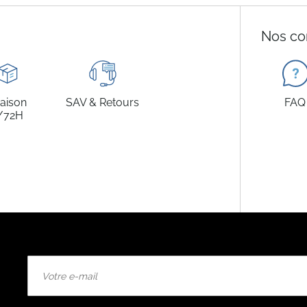
Nos co
raison
SAV & Retours
FAQ
/72H
Inscription
à
notre