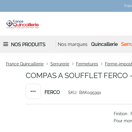
Fran
Nos marques
Quincaillerie
Serru
NOS PRODUITS
France Quincaillerie
Serrurerie
Fermetures
Ferme-impos
COMPAS A SOUFFLET FERCO - 1
FERCO
SKU
BAK095991
Skip
Finition :
to
Pour mont
the
end