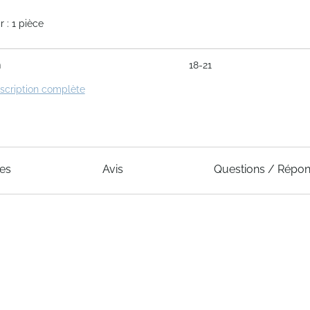
 : 1 pièce
m
18-21
escription complète
ues
Avis
Questions / Répo