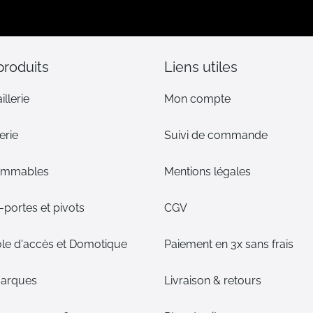
lettre
d’information
:
produits
Liens utiles
illerie
Mon compte
erie
Suivi de commande
ommables
Mentions légales
portes et pivots
CGV
le d'accès et Domotique
Paiement en 3x sans frais
arques
Livraison & retours