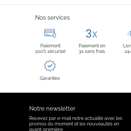
Nos services
Paiement
Paiement en
Liv
100% sécurisé
3x sans frais
24
Garanties
Notre newsletter
Recevez par e-mail notre actualité avec les
promos du moment et les nouveautés en
avant-première