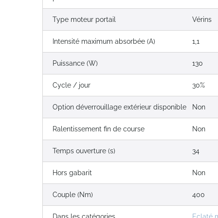
Type moteur portail
Vérins
Intensité maximum absorbée (A)
1,1
Puissance (W)
130
Cycle / jour
30%
Option déverrouillage extérieur disponible
Non
Ralentissement fin de course
Non
Temps ouverture (s)
34
Hors gabarit
Non
Couple (Nm)
400
Dans les catégories
Eclaté