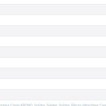
 moteur Came KRONO
,
Soldes
,
Soldes
,
Soldes
,
Pièces détachées Ca