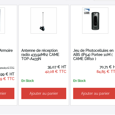
Armoire
Antenne de réception
Jeu de Photocellules en
radio 433,92Mhz CAME
ABS (IP54) Portee 10M (
TOP-A433N
CAME DIR10 )
35,07 €
70,71 €
372,63 €
42,08 €
84,85 €
,99 €
al
59 €
En Stock
En Stock
nier
Ajouter au panier
Ajouter au panier