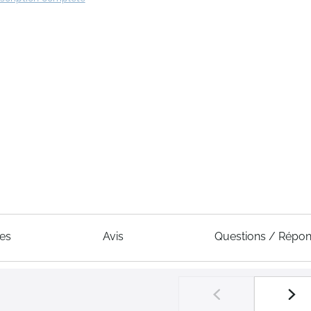
ues
Avis
Questions / Répo