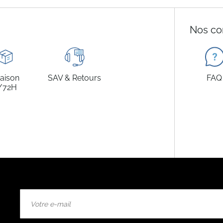
Nos co
raison
SAV & Retours
FAQ
/72H
Inscription
à
notre