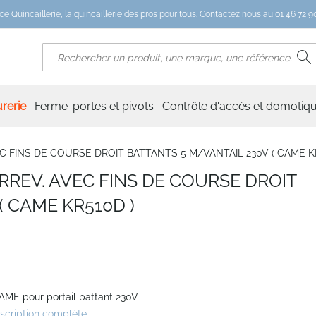
ce Quincaillerie, la quincaillerie des pros pour tous.
Contactez nous au 01 46 72 90
R
Rechercher
rerie
Ferme-portes et pivots
Contrôle d'accès et domotiq
AVEC FINS DE COURSE DROIT BATTANTS 5 M/VANTAIL 230V ( CAME K
 IRREV. AVEC FINS DE COURSE DROIT
( CAME KR510D )
AME pour portail battant 230V
escription complète