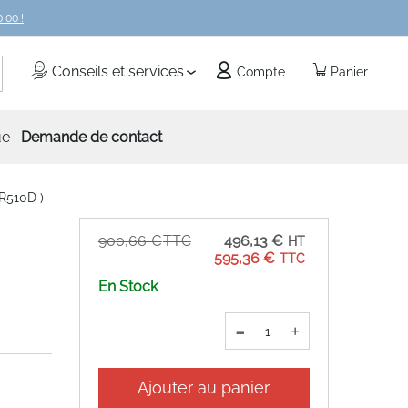
 00 !
echercher
Conseils et services
Compte
Panier
ue
Demande de contact
R510D )
Prix
900,66 €
496,13 €
Spécial
595,36 €
En Stock
-
+
Ajouter au panier