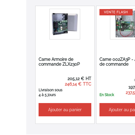
gallery
VENTE FLASH
Came Armoire de
Came 002ZA3P - 
commande ZLX230P
de commande
205,12 €
246,14 €
Prix
197
Spéci
Livraison sous
237,
4 à 5 jours
En Stock
Ajouter au panier
Ajouter au pa