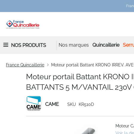
Fran
Nos marques
Quincaillerie
Serru
NOS PRODUITS
France Quincaillerie
Moteur portail Battant KRONO IRREV. 
Moteur portail Battant KRONO
BATTANTS 5 M/VANTAIL 230V 
CAME
SKU
KR510D
Skip
Moteur C
to
Voir la d
the