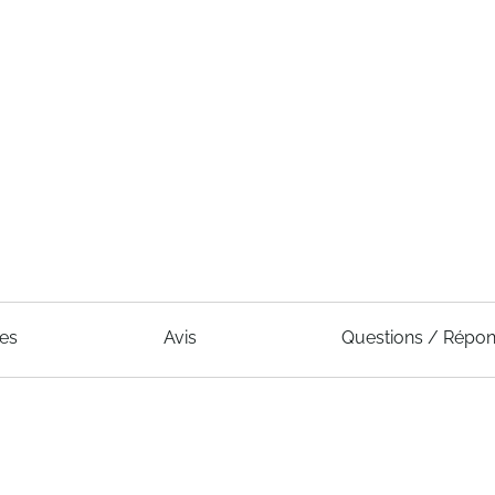
ues
Avis
Questions / Répo