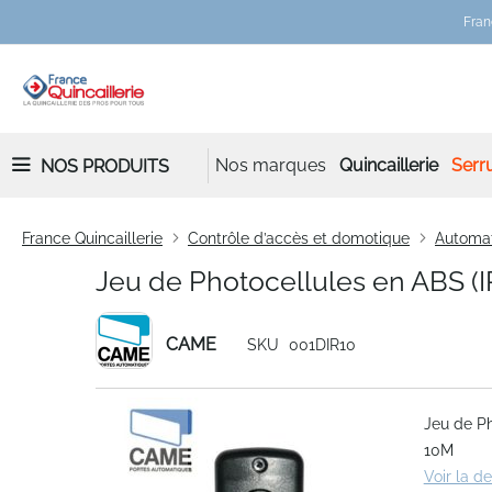
Fran
Nos marques
Quincaillerie
Serru
NOS PRODUITS
France Quincaillerie
Contrôle d’accès et domotique
Automa
Jeu de Photocellules en ABS (I
CAME
SKU
001DIR10
Skip
Jeu de Ph
to
10M
the
Voir la d
end