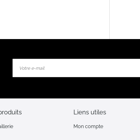
Inscription
à
notre
lettre
d’information
:
produits
Liens utiles
illerie
Mon compte