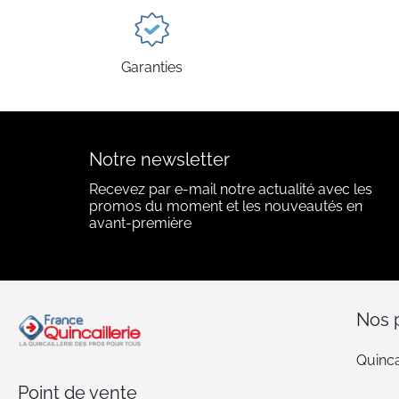
Garanties
Notre newsletter
Recevez par e-mail notre actualité avec les
promos du moment et les nouveautés en
avant-première
Nos 
Quinca
Point de vente