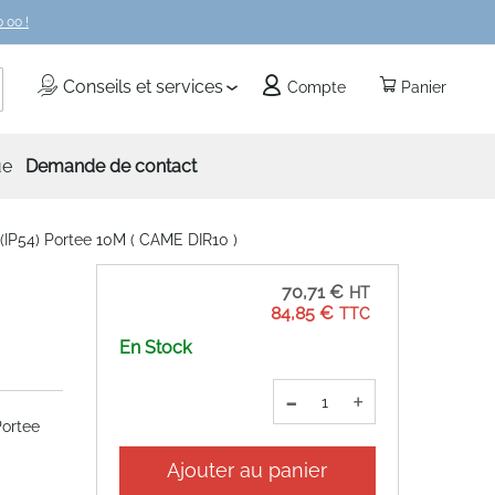
 00 !
echercher
Conseils et services
Compte
Panier
ue
Demande de contact
(IP54) Portee 10M ( CAME DIR10 )
70,71 €
84,85 €
En Stock
-
+
Portee
Ajouter au panier