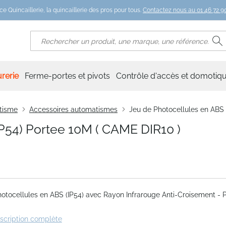
ce Quincaillerie, la quincaillerie des pros pour tous.
Contactez nous au 01 46 72 90
R
Rechercher
rerie
Ferme-portes et pivots
Contrôle d'accès et domotiq
tisme
Accessoires automatismes
Jeu de Photocellules en ABS 
P54) Portee 10M ( CAME DIR10 )
otocellules en ABS (IP54) avec Rayon Infrarouge Anti-Croisement - 
escription complète