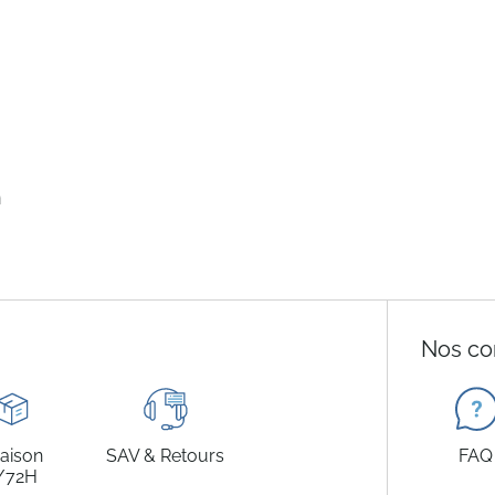
n
Nos co
raison
SAV & Retours
FAQ
/72H