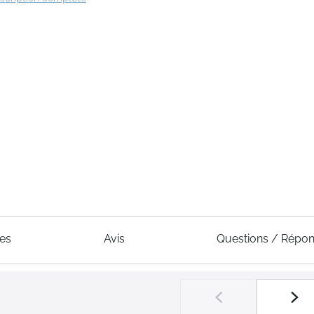
ues
Avis
Questions / Répo