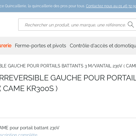
ce Quincaillerie, la quincaillerie des pros pour tous.
Contactez nous au 01 46 72 90
R
Rechercher
rerie
Ferme-portes et pivots
Contrôle d'accès et domotiq
SIBLE GAUCHE POUR PORTAILS BATTANTS 3 M/VANTAIL 230V ( CAM
NO IRREVERSIBLE GAUCHE POUR PORTAI
( CAME KR300S )
AME pour portail battant 230V
escription complète