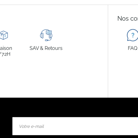
Nos co
raison
SAV & Retours
FAQ
/72H
Inscription
à
notre