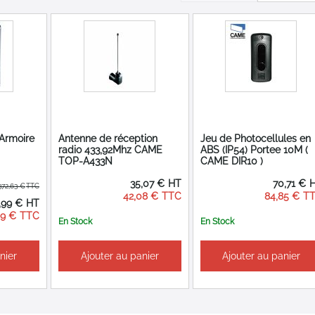
Armoire
Antenne de réception
Jeu de Photocellules en
radio 433,92Mhz CAME
ABS (IP54) Portee 10M (
TOP-A433N
CAME DIR10 )
35,07 €
70,71 €
372,63 €
42,08 €
84,85 €
,99 €
al
59 €
En Stock
En Stock
nier
Ajouter au panier
Ajouter au panier