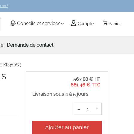
 00 !
echercher
Conseils et services
Compte
Panier
ue
Demande de contact
E KR300S )
LS
567,88 €
681,46 €
Livraison sous 4 à 5 jours
-
+
Ajouter au panier