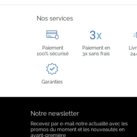
Nos services
Paiement
Paiement en
Liv
100% sécurisé
3x sans frais
24
Garanties
Notre newsletter
Recevez par e-mail notre actualité avec les
promos du moment et les nouveautés en
avant-première