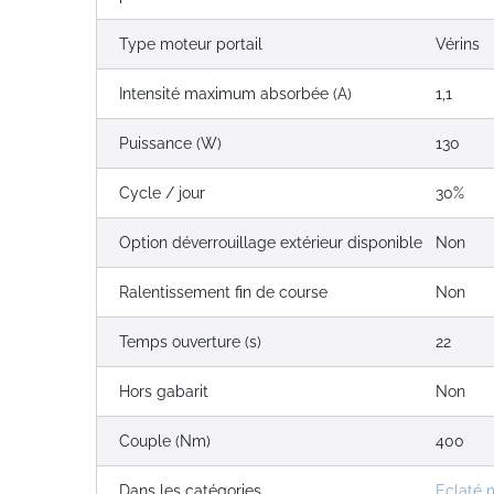
Type moteur portail
Vérins
Intensité maximum absorbée (A)
1,1
Puissance (W)
130
Cycle / jour
30%
Option déverrouillage extérieur disponible
Non
Ralentissement fin de course
Non
Temps ouverture (s)
22
Hors gabarit
Non
Couple (Nm)
400
Dans les catégories
Eclaté