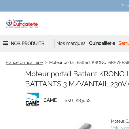
Fran
Nos marques
Quincaillerie
Serru
NOS PRODUITS
France Quincaillerie
Moteur portail Battant KRONO IRREVER
Moteur portail Battant KRO
BATTANTS 3 M/VANTAIL 230V 
CAME
SKU
KR300S
Skip
Moteur C
to
Voir la d
the