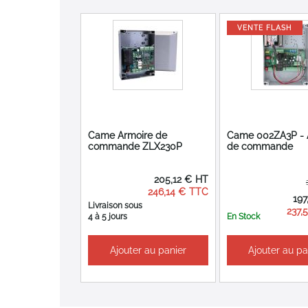
gallery
VENTE FLASH
Came Armoire de
Came 002ZA3P - 
commande ZLX230P
de commande
205,12 €
246,14 €
Prix
197
Spéci
Livraison sous
237,
4 à 5 jours
En Stock
Ajouter au panier
Ajouter au pa