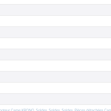
 moteur Came KRONO
,
Soldes
,
Soldes
,
Soldes
,
Pièces détachées Ca