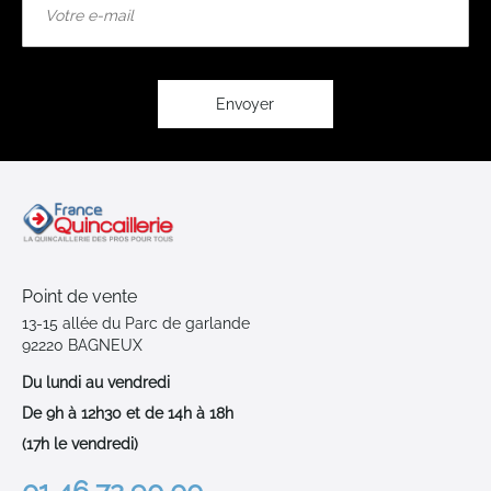
à
notre
lettre
d’information
:
Envoyer
Point de vente
13-15 allée du Parc de garlande
92220 BAGNEUX
Du lundi au vendredi
De 9h à 12h30 et de 14h à 18h
(17h le vendredi)