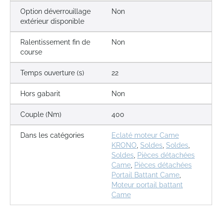
Option déverrouillage
Non
extérieur disponible
Ralentissement fin de
Non
course
Temps ouverture (s)
22
Hors gabarit
Non
Couple (Nm)
400
Dans les catégories
Eclaté moteur Came
KRONO
,
Soldes
,
Soldes
,
Soldes
,
Pièces détachées
Came
,
Pièces détachées
Portail Battant Came
,
Moteur portail battant
Came