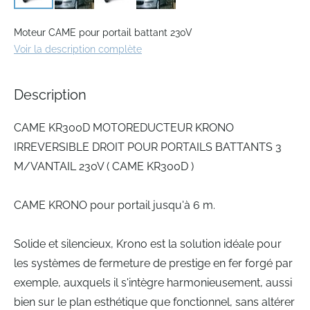
Skip
to
Moteur CAME pour portail battant 230V
the
Voir la description complète
beginning
of
the
Description
images
gallery
CAME KR300D MOTOREDUCTEUR KRONO
IRREVERSIBLE DROIT POUR PORTAILS BATTANTS 3
M/VANTAIL 230V ( CAME KR300D )
CAME KRONO pour portail jusqu'à 6 m.
Solide et silencieux, Krono est la solution idéale pour
les systèmes de fermeture de prestige en fer forgé par
exemple, auxquels il s'intègre harmonieusement, aussi
bien sur le plan esthétique que fonctionnel, sans altérer