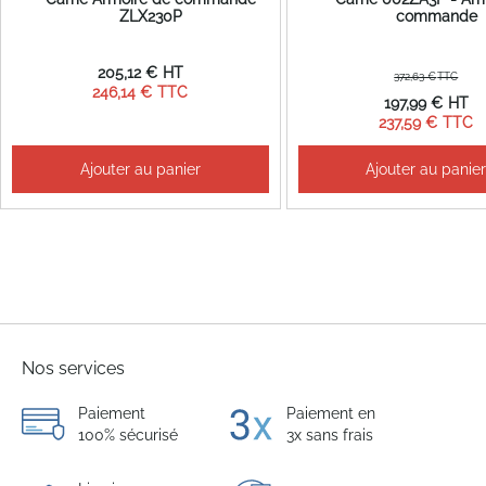
ZLX230P
commande
205,12 €
372,63 €
246,14 €
Prix
197,99 €
Spécial
237,59 €
Ajouter au panier
Ajouter au panie
Nos services
Paiement
Paiement en
100% sécurisé
3x sans frais