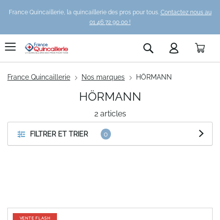
France Quincaillerie, la quincaillerie des pros pour tous.
Contactez nous au
01 46 72 90 00 !
Pani
Rechercher
France Quincaillerie
Nos marques
HÖRMANN
HÖRMANN
2
articles
FILTRER ET TRIER
VENTE FLASH