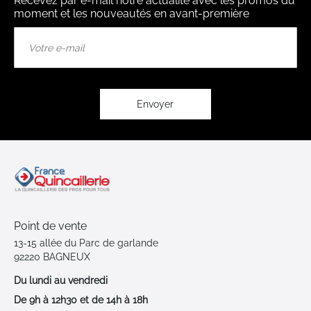
Recevez par e-mail notre actualité avec les promos du
moment et les nouveautés en avant-première
Inscription
à
notre
lettre
d’information
:
Envoyer
Point de vente
13-15 allée du Parc de garlande
92220 BAGNEUX
Du lundi au vendredi
De 9h à 12h30 et de 14h à 18h