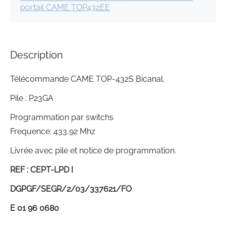
gallery
portail CAME TOP432EE
Description
Télécommande CAME TOP-432S Bicanal.
Pile : P23GA
Programmation par switchs
Frequence: 433,92 Mhz
Livrée avec pile et notice de programmation.
REF : CEPT-LPD I
DGPGF/SEGR/2/03/337621/FO
E 01 96 0680