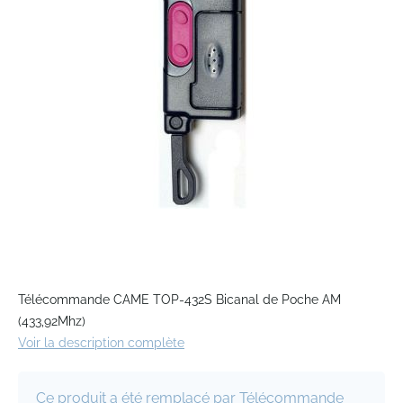
the
images
gallery
Skip
to
Télécommande CAME TOP-432S Bicanal de Poche AM
the
(433,92Mhz)
beginning
Voir la description complète
of
the
images
Ce produit a été remplacé par Télécommande