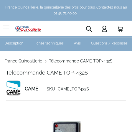
France Quincaillerie, la quincaillerie des pros pour tous.
Contactez nous au
01 46 72 90 00 !
Pani
Rechercher
Description
Fiches techniques
Avis
Questions / Réponses
France Quincaillerie
Télécommande CAME TOP-432S
Télécommande CAME TOP-432S
CAME
SKU
CAME_TOP432S
Skip
to
the
end
of