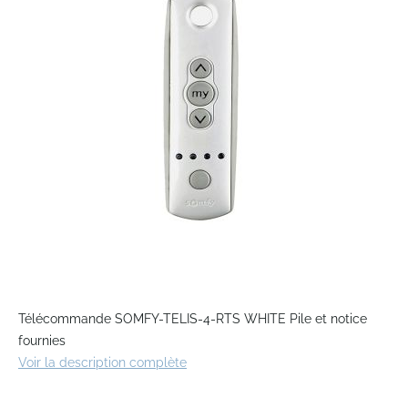
the
images
gallery
Skip
to
Télécommande SOMFY-TELIS-4-RTS WHITE Pile et notice
the
fournies
beginning
Voir la description complète
of
the
images