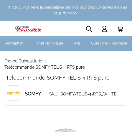
France Quincaillerie, la quincaillerie des pros pour tous.
Contactez nous au
01 46 72 90 00 !
Pani
Rechercher
Description
Fiches techniques
Avis
Questions / Réponses
France Quincaillerie
Télécommande SOMFY TELIS 4 RTS pure
Télécommande SOMFY TELIS 4 RTS pure
SOMFY
SKU
SOMFY-TELIS-4-RTS_WHITE
Skip
to
the
end
of