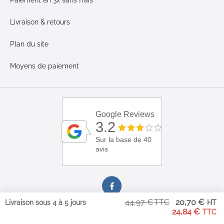
Paiement en 3x sans frais
Livraison & retours
Plan du site
Moyens de paiement
Google Reviews
3.2
Sur la base de 40
avis
Pri
44,97 €
20,70 €
Livraison sous 4 à 5 jours
Sp
24,84 €