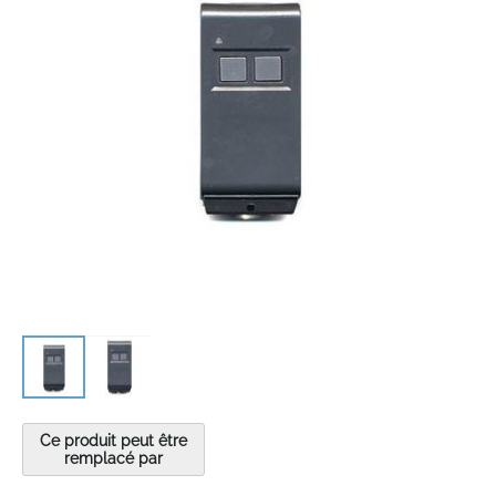
the
images
gallery
Skip
to
Ce produit peut être
the
remplacé par
beginning