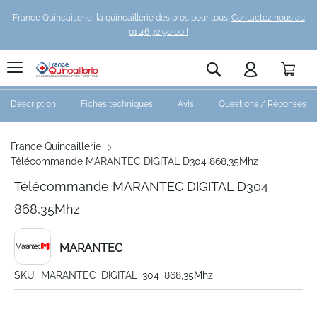
France Quincaillerie, la quincaillerie des pros pour tous.
Contactez nous au
01 46 72 90 00 !
Pani
Rechercher
Description
Fiches techniques
Avis
Questions / Réponses
France Quincaillerie
Télécommande MARANTEC DIGITAL D304 868,35Mhz
Télécommande MARANTEC DIGITAL D304
868,35Mhz
MARANTEC
SKU
MARANTEC_DIGITAL_304_868,35Mhz
Skip
to