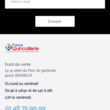
à
notre
lettre
d’information
:
Envoyer
Point de vente
13-15 allée du Parc de garlande
92220 BAGNEUX
Du lundi au vendredi
De 9h à 12h30 et de 14h à 18h
(17h le vendredi)
01 46 72 90 00