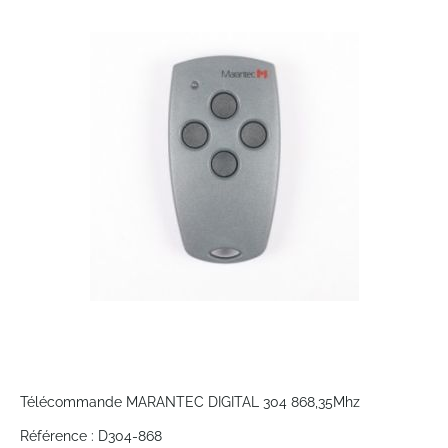
the
end
of
the
images
gallery
Skip
to
Télécommande MARANTEC DIGITAL 304 868,35Mhz
the
Référence : D304-868
beginning