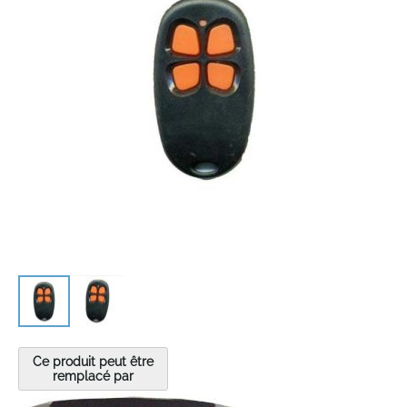
the
images
gallery
Skip
to
Ce produit peut être
the
remplacé par
beginning