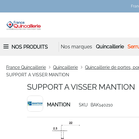
Fran
Nos marques
Quincaillerie
Serru
NOS PRODUITS
France Quincaillerie
Quincaillerie
Quincaillerie de portes, por
SUPPORT A VISSER MANTION
SUPPORT A VISSER MANTION
MANTION
SKU
BAK140210
Skip
to
the