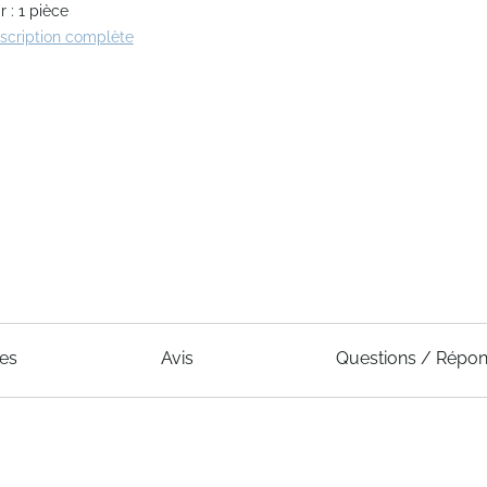
 : 1 pièce
escription complète
ues
Avis
Questions / Répo