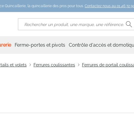
ce Quincaillerie, la quincaillerie des pros pour tous.
Contactez nous au 01 46 72 90
R
Rechercher
rerie
Ferme-portes et pivots
Contrôle d'accès et domotiq
tails et volets
Ferrures coulissantes
Ferrures de portail couliss