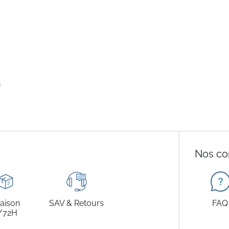
n
Nos co
raison
SAV & Retours
FAQ
/72H