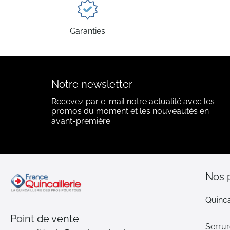
Garanties
Notre newsletter
Recevez par e-mail notre actualité avec les
promos du moment et les nouveautés en
avant-première
Nos 
Quinca
Point de vente
Serrur