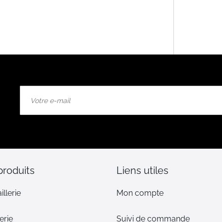
Inscription
à
notre
lettre
d’information
:
produits
Liens utiles
illerie
Mon compte
erie
Suivi de commande