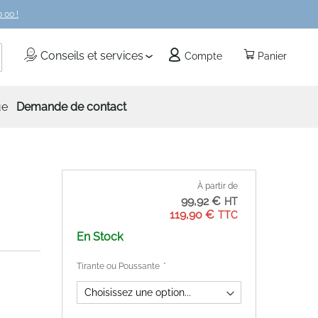
 00 !
echercher
Conseils et services
Compte
Panier
ue
Demande de contact
À partir de
99,92 €
119,90 €
En Stock
Tirante ou Poussante