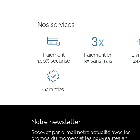
Nos services
Paiement
Paiement en
Liv
100% sécurisé
3x sans frais
24
Garanties
Notre newsletter
Recevez par e-mail notre actualité avec les
promos du moment et les nouveautés en