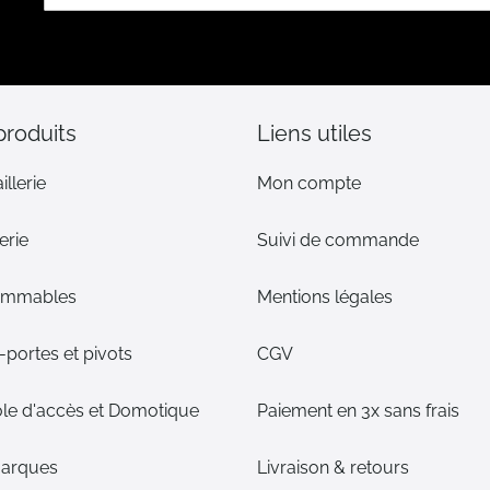
notre
lettre
d’information
:
produits
Liens utiles
illerie
Mon compte
erie
Suivi de commande
ommables
Mentions légales
portes et pivots
CGV
le d'accès et Domotique
Paiement en 3x sans frais
arques
Livraison & retours