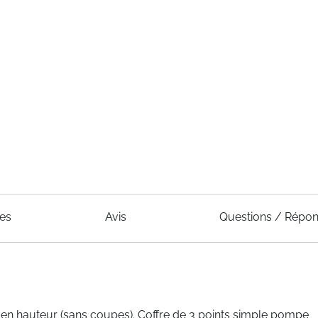
ues
Avis
Questions / Répo
les en hauteur (sans coupes). Coffre de 3 points simple pompe