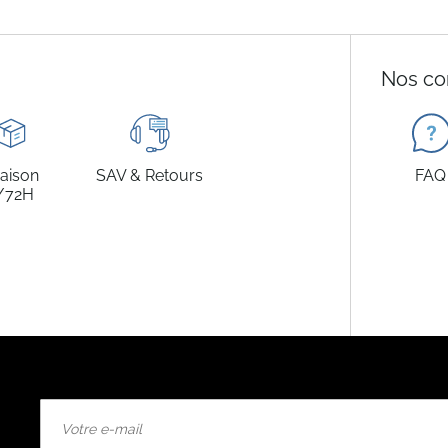
Nos co
raison
SAV & Retours
FAQ
/72H
Inscription
à