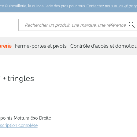
ce Quincaillerie, la quincaillerie des pros pour tous.
Contactez nous au 01 46 72 90
R
Rechercher
rerie
Ferme-portes et pivots
Contrôle d'accès et domotiq
+ tringles
 points Mottura 630 Droite
escription complète