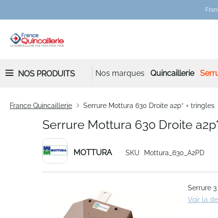
Fran
Nos marques
Quincaillerie
Serru
NOS PRODUITS
France Quincaillerie
Serrure Mottura 630 Droite a2p* + tringles
Serrure Mottura 630 Droite a2p* 
MOTTURA
SKU
Mottura_630_A2PD
Skip
Serrure 3
to
Voir la d
the
end