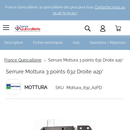
France Quincaillerie, la quincaillerie des pros pour tous.
Contactez nous au
01 46 72 90 00 !
Pani
Rechercher
Description
Fiches techniques
Avis
Questions / Réponses
France Quincaillerie
Serrure Mottura 3 points 632 Droite a2p*
Serrure Mottura 3 points 632 Droite a2p*
MOTTURA
SKU
Mottura_632_A2PD
Skip
to
the
end
of