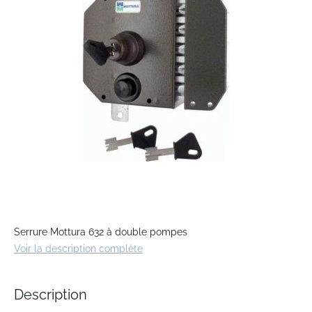
the
images
gallery
Skip
to
Serrure Mottura 632 à double pompes
the
Voir la description complète
beginning
of
the
Description
images