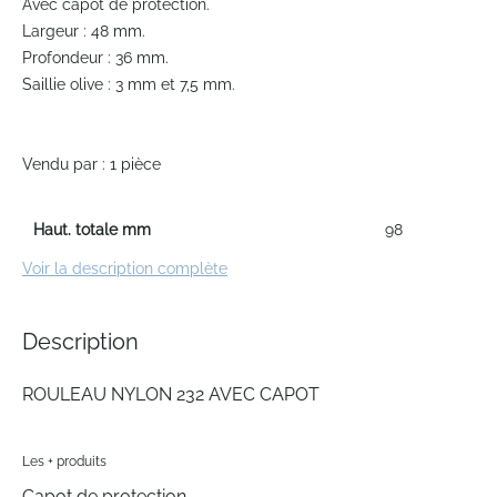
Avec capot de protection.
beginning
Largeur : 48 mm.
of
Profondeur : 36 mm.
the
Saillie olive : 3 mm et 7,5 mm.
images
gallery
Vendu par : 1 pièce
Haut. totale mm
98
Voir la description complète
Description
ROULEAU NYLON 232 AVEC CAPOT
Les + produits
Capot de protection.