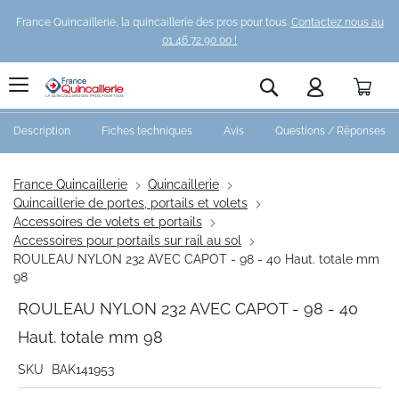
France Quincaillerie, la quincaillerie des pros pour tous.
Contactez nous au
01 46 72 90 00 !
Pani
Rechercher
Description
Fiches techniques
Avis
Questions / Réponses
France Quincaillerie
Quincaillerie
Quincaillerie de portes, portails et volets
Accessoires de volets et portails
Accessoires pour portails sur rail au sol
ROULEAU NYLON 232 AVEC CAPOT - 98 - 40 Haut. totale mm
98
ROULEAU NYLON 232 AVEC CAPOT - 98 - 40
Haut. totale mm 98
SKU
BAK141953
Skip