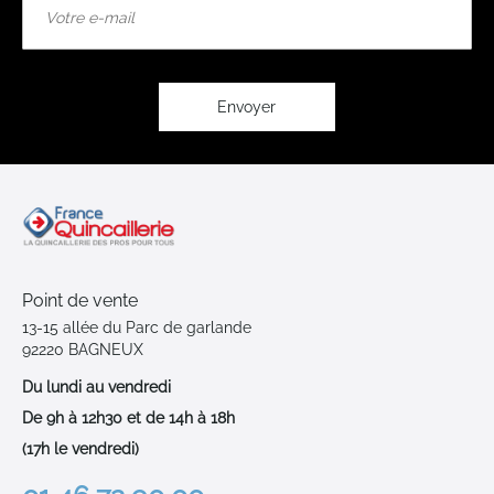
à
notre
lettre
d’information
:
Envoyer
Point de vente
13-15 allée du Parc de garlande
92220 BAGNEUX
Du lundi au vendredi
De 9h à 12h30 et de 14h à 18h
(17h le vendredi)