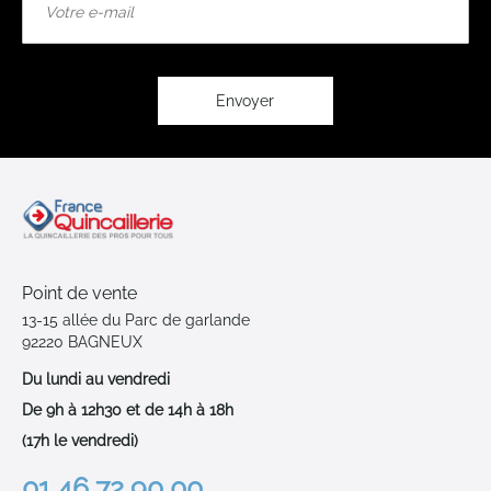
à
notre
lettre
d’information
:
Envoyer
Point de vente
13-15 allée du Parc de garlande
92220 BAGNEUX
Du lundi au vendredi
De 9h à 12h30 et de 14h à 18h
(17h le vendredi)
01 46 72 90 00