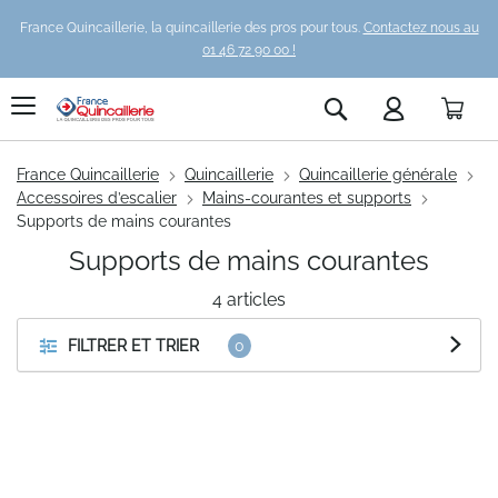
France Quincaillerie, la quincaillerie des pros pour tous.
Contactez nous au
01 46 72 90 00 !
Pani
Rechercher
France Quincaillerie
Quincaillerie
Quincaillerie générale
Accessoires d’escalier
Mains-courantes et supports
Supports de mains courantes
Supports de mains courantes
4
articles
FILTRER ET TRIER