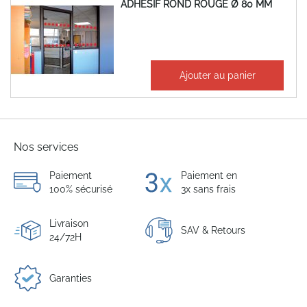
ADHESIF ROND ROUGE Ø 80 MM
26,16 €
Ajouter au panier
31,39 €
Nos services
Paiement
Paiement en
100% sécurisé
3x sans frais
Livraison
SAV & Retours
24/72H
Garanties