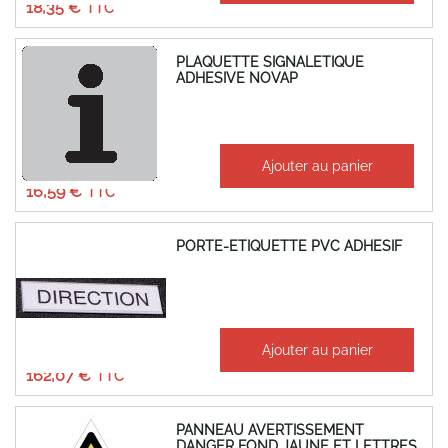
18,35 €
PLAQUETTE SIGNALETIQUE
ADHESIVE NOVAP
À partir de
Ajouter au panier
13,82 €
16,59 €
PORTE-ETIQUETTE PVC ADHESIF
À partir de
Ajouter au panier
135,06 €
162,07 €
PANNEAU AVERTISSEMENT
DANGER FOND JAUNE ET LETTRES