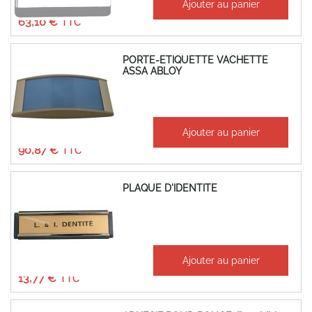
Ajouter au panier
52,58 €
63,10 €
PORTE-ETIQUETTE VACHETTE
ASSA ABLOY
À partir de
Ajouter au panier
75,72 €
90,87 €
PLAQUE D'IDENTITE
À partir de
Ajouter au panier
11,47 €
13,77 €