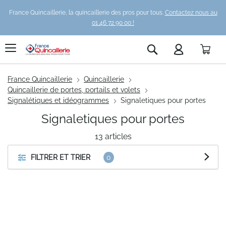
France Quincaillerie, la quincaillerie des pros pour tous.
Contactez nous au
01 46 72 90 00 !
Pani
Rechercher
France Quincaillerie
Quincaillerie
Quincaillerie de portes, portails et volets
Signalétiques et idéogrammes
Signaletiques pour portes
Signaletiques pour portes
13
articles
FILTRER ET TRIER