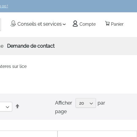
 00 !
echercher
Conseils et services
Compte
Panier
ue
Demande de contact
teres sur lice
Afficher
par
Par
page
ordre
décroissant