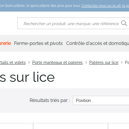
ce Quincaillerie, la quincaillerie des pros pour tous.
Contactez nous au 01 46 72 90
R
Rechercher
rerie
Ferme-portes et pivots
Contrôle d'accès et domotiq
tails et volets
Porte manteaux et pateres
Patères sur lice
Pa
s sur lice
Résultats triés par :