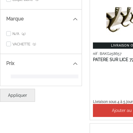
Marque
items
N/A
4
item
VACHETTE
1
LIVRAISON 
réf : BAKG258657
PATERE SUR LICE 
Prix
Appliquer
Livraison sous 4 à 5 jour
Ajouter au