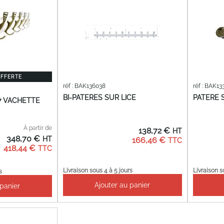
OFFERTE
réf : BAK136038
réf : BAK1
BI-PATERES SUR LICE
PATERE 
77 VACHETTE
À partir de
138,72 €
348,70 €
166,46 €
418,44 €
Livraison sous 4 à 5 jours
Livraison s
s
Ajouter au panier
 panier