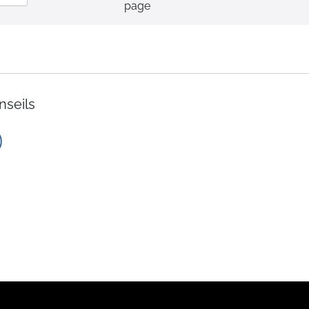
page
ordre
décroissant
nseils