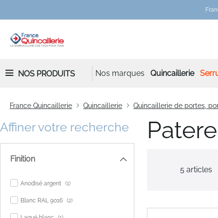
Fran
Nos marques
Quincaillerie
Serru
NOS PRODUITS
France Quincaillerie
Quincaillerie
Quincaillerie de portes, por
Patere
Affiner votre recherche
Finition
5
articles
item
Anodisé argent
1
items
Blanc RAL 9016
2
item
Laqué blanc
1