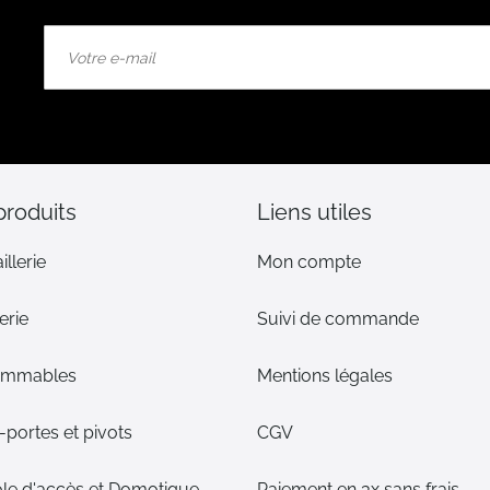
Inscription
à
notre
lettre
d’information
:
produits
Liens utiles
illerie
Mon compte
erie
Suivi de commande
ommables
Mentions légales
portes et pivots
CGV
le d'accès et Domotique
Paiement en 3x sans frais