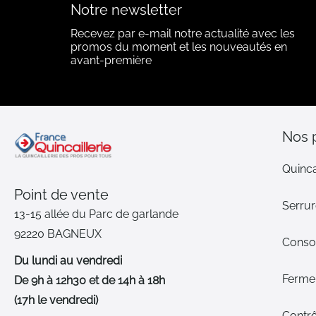
Notre newsletter
Recevez par e-mail notre actualité avec les
promos du moment et les nouveautés en
avant-première
Nos 
Quinca
Point de vente
Serrur
13-15 allée du Parc de garlande
92220 BAGNEUX
Cons
Du lundi au vendredi
Ferme-
De 9h à 12h30 et de 14h à 18h
(17h le vendredi)
Contrô