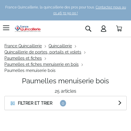
France Quincaillerie, la quincaillerie des pros pour tous.
Contactez nous au
01 46 72 90 00 !
Pani
Rechercher
France Quincaillerie
Quincaillerie
Quincaillerie de portes, portails et volets
Paumelles et fiches
Paumelles et fiches menuiserie en bois
Paumelles menuiserie bois
Paumelles menuiserie bois
25
articles
FILTRER ET TRIER