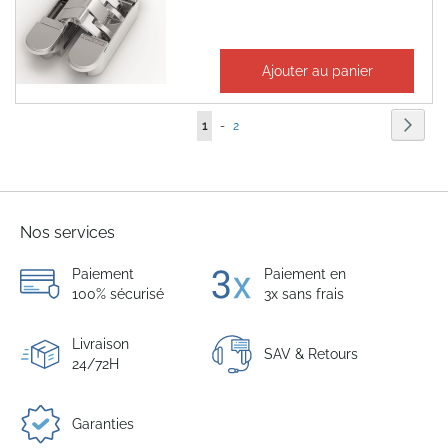
109,91 €
Ajouter au panier
131,89 €
Page
Page
Suiva
Vous
Page
1
-
2
lisez
actuellement
la
Nos services
page
Paiement
Paiement en
100% sécurisé
3x sans frais
Livraison
SAV & Retours
24/72H
Garanties