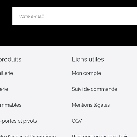
Inscription
à
notre
lettre
d’information
:
produits
Liens utiles
illerie
Mon compte
erie
Suivi de commande
ommables
Mentions légales
portes et pivots
CGV
le d'accès et Domotique
Paiement en 3x sans frais