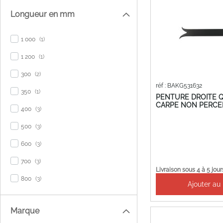
Longueur en mm
item
1 000
1
item
1 200
1
items
300
2
réf : BAKG531632
item
350
1
PENTURE DROITE 
CARPE NON PERCEE
items
400
3
items
500
3
items
600
3
items
700
3
Livraison sous 4 à 5 jour
items
800
3
Ajouter au
Marque