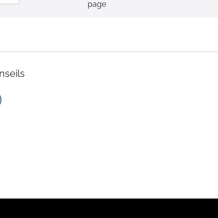
page
ordre
décroissant
nseils