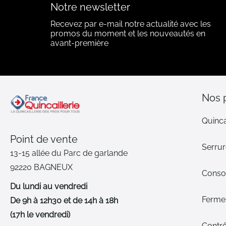
Notre newsletter
Recevez par e-mail notre actualité avec les
promos du moment et les nouveautés en
avant-première
Nos 
Quinca
Point de vente
Serrur
13-15 allée du Parc de garlande
92220 BAGNEUX
Cons
Du lundi au vendredi
Ferme-
De 9h à 12h30 et de 14h à 18h
(17h le vendredi)
Contrô