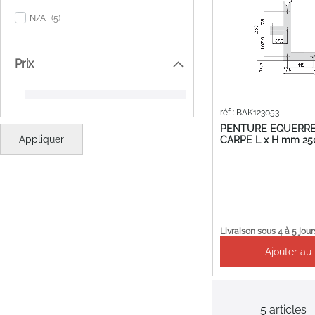
items
N/A
5
Prix
réf : BAK123053
PENTURE EQUERRE
Appliquer
CARPE L x H mm 25
Livraison sous 4 à 5 jour
Ajouter au
5
articles