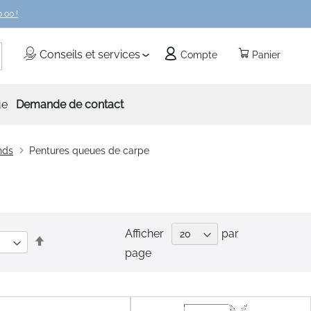
 00 !
echercher
Conseils et services
Compte
Panier
ue
Demande de contact
nds
Pentures queues de carpe
Afficher
par
Par
page
ordre
décroissant