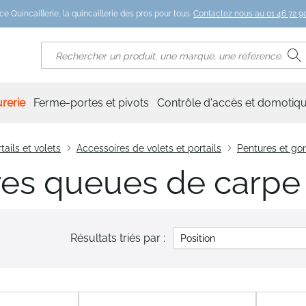
ce Quincaillerie, la quincaillerie des pros pour tous.
Contactez nous au 01 46 72 90
R
Rechercher
rerie
Ferme-portes et pivots
Contrôle d'accès et domotiq
tails et volets
Accessoires de volets et portails
Pentures et go
res queues de carpe
Résultats triés par :