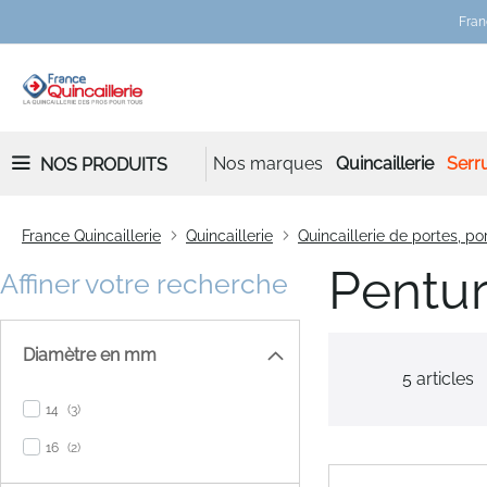
Fran
Nos marques
Quincaillerie
Serru
NOS PRODUITS
France Quincaillerie
Quincaillerie
Quincaillerie de portes, por
Pentu
Affiner votre recherche
Diamètre en mm
5
articles
items
14
3
items
16
2