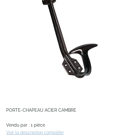
of
the
images
gallery
Skip
to
PORTE-CHAPEAU ACIER CAMBRE
the
beginning
Vendu par : 1 pièce
of
Voir la description complète
the