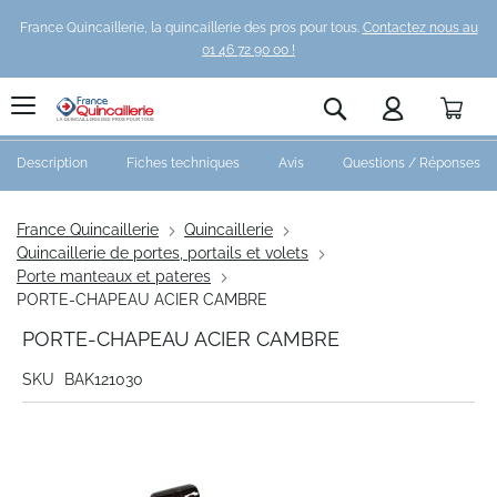
France Quincaillerie, la quincaillerie des pros pour tous.
Contactez nous au
01 46 72 90 00 !
Pani
Rechercher
Description
Fiches techniques
Avis
Questions / Réponses
France Quincaillerie
Quincaillerie
Quincaillerie de portes, portails et volets
Porte manteaux et pateres
PORTE-CHAPEAU ACIER CAMBRE
PORTE-CHAPEAU ACIER CAMBRE
SKU
BAK121030
Skip
to
the
end