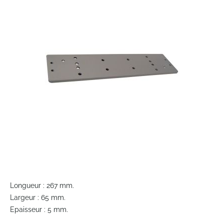
end
of
the
images
gallery
Skip
to
Longueur : 267 mm.
the
Largeur : 65 mm.
beginning
Epaisseur : 5 mm.
of