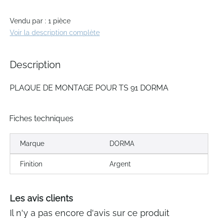
the
images
gallery
Vendu par : 1 pièce
Voir la description complète
Description
PLAQUE DE MONTAGE POUR TS 91 DORMA
Fiches techniques
Marque
DORMA
Finition
Argent
Les avis clients
Il n'y a pas encore d'avis sur ce produit