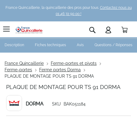
France Quincaillerie, la quincaillerie des pros pour tous.
Contactez nous au
01 46 72 90 00 !
Pani
Rechercher
Description
Fiches techniques
Avis
Questions / Réponses
France Quincaillerie
Ferme-portes et pivots
Ferme-portes
Ferme portes Dorma
PLAQUE DE MONTAGE POUR TS 91 DORMA
PLAQUE DE MONTAGE POUR TS 91 DORMA
DORMA
SKU
BAK051184
Skip
to
the