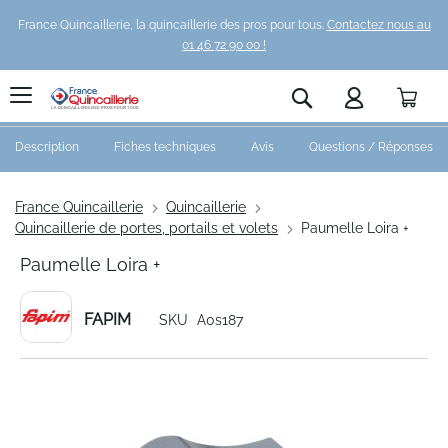
France Quincaillerie, la quincaillerie des pros pour tous.
Contactez nous au
01 46 72 90 00 !
Pani
Rechercher
Description
Fiches techniques
Avis
Questions / Réponses
France Quincaillerie
Quincaillerie
Quincaillerie de portes, portails et volets
Paumelle Loira +
Paumelle Loira +
FAPIM
SKU
A0s187
Skip
to
the
end