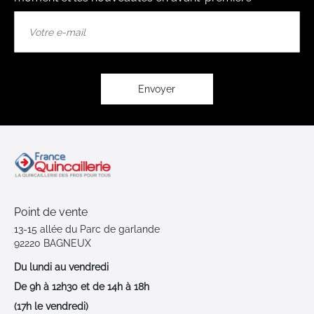
Inscription
à
notre
lettre
d’information
:
Envoyer
Point de vente
13-15 allée du Parc de garlande
92220 BAGNEUX
Du lundi au vendredi
De 9h à 12h30 et de 14h à 18h
(17h le vendredi)