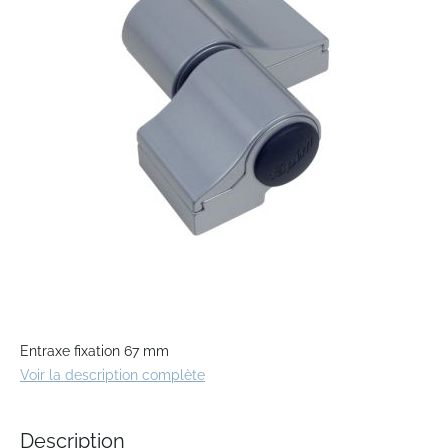
of
the
images
gallery
Skip
to
Entraxe fixation 67 mm
the
Voir la description complète
beginning
of
the
Description