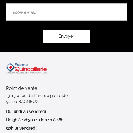
Inscription
à
notre
lettre
d’information
:
Envoyer
Point de vente
13-15 allée du Parc de garlande
92220 BAGNEUX
Du lundi au vendredi
De 9h à 12h30 et de 14h à 18h
(17h le vendredi)