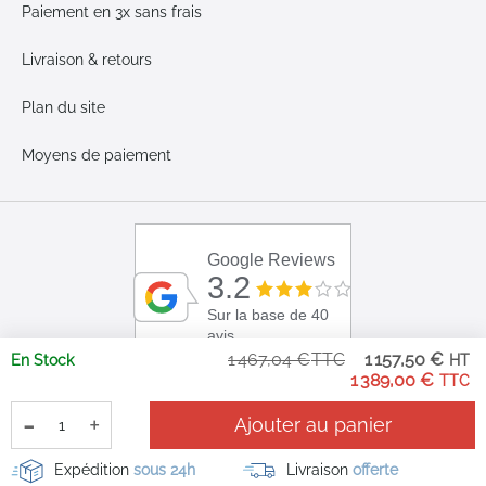
Paiement en 3x sans frais
Livraison & retours
Plan du site
Moyens de paiement
Google Reviews
3.2
Sur la base de 40
avis
Pri
1 467,04 €
1 157,50 €
En Stock
Sp
1 389,00 €
-
+
Ajouter au panier
Expédition
sous 24h
Livraison
offerte