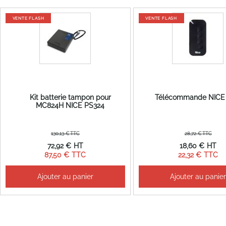
VENTE FLASH
VENTE FLASH
Kit batterie tampon pour
Télécommande NIC
MC824H NICE PS324
130,13 €
28,72 €
Prix
Prix
72,92 €
18,60 €
Spécial
Spécial
87,50 €
22,32 €
Ajouter au panier
Ajouter au panie