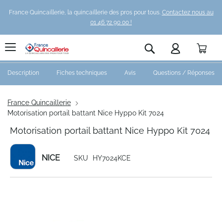
France Quincaillerie, la quincaillerie des pros pour tous.
Contactez nous au
01 46 72 90 00 !
Pani
Rechercher
Description
Fiches techniques
Avis
Questions / Réponses
France Quincaillerie
Motorisation portail battant Nice Hyppo Kit 7024
Motorisation portail battant Nice Hyppo Kit 7024
NICE
SKU
HY7024KCE
Skip
to
the
end
of