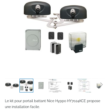
the
images
gallery
Skip
to
Le kit pour portail battant Nice Hyppo HY7024KCE propose
the
une installation facile.