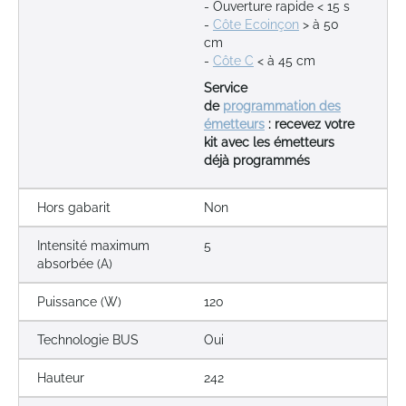
- Ouverture rapide < 15 s
-
Côte Ecoinçon
> à 50
cm
-
Côte C
< à 45 cm
Service
de
programmation des
émetteurs
: recevez votre
kit avec les émetteurs
déjà programmés
Hors gabarit
Non
Intensité maximum
5
absorbée (A)
Puissance (W)
120
Technologie BUS
Oui
Hauteur
242