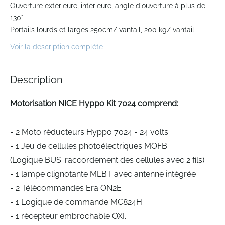
beginning
Ouverture extérieure, intérieure, angle d'ouverture à plus de
of
130°
the
Portails lourds et larges 250cm/ vantail, 200 kg/ vantail
images
gallery
Voir la description complète
Description
Motorisation NICE Hyppo Kit 7024 comprend:
- 2 Moto réducteurs Hyppo 7024 - 24 volts
- 1 Jeu de cellules photoélectriques MOFB
(Logique BUS: raccordement des cellules avec 2 fils).
- 1 lampe clignotante MLBT avec antenne intégrée
- 2 Télécommandes Era ON2E
- 1 Logique de commande MC824H
- 1 récepteur embrochable OXI.