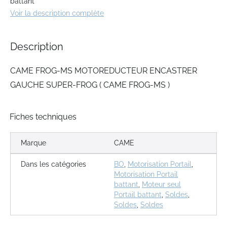
battant
of
Voir la description complète
the
images
gallery
Description
CAME FROG-MS MOTOREDUCTEUR ENCASTRER
GAUCHE SUPER-FROG ( CAME FROG-MS )
Fiches techniques
Marque
CAME
Dans les catégories
BO
,
Motorisation Portail
,
Motorisation Portail
battant
,
Moteur seul
Portail battant
,
Soldes
,
Soldes
,
Soldes