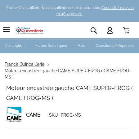
France Quincaillerie, la quincaillerie des pros pour tous.
Contactez nous au
01 46 72 90 00 !
Pani
Rechercher
Description
Fiches techniques
Avis
Questions / Réponses
France Quincaillerie
Moteur encastrée gauche CAME SUPER-FROG ( CAME FROG-
MS )
Moteur encastrée gauche CAME SUPER-FROG (
CAME FROG-MS )
CAME
SKU
FROG-MS
Skip
to