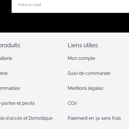
à
notre
lettre
d’information
:
produits
Liens utiles
illerie
Mon compte
erie
Suivi de commande
ommables
Mentions légales
portes et pivots
CGV
le d'accès et Domotique
Paiement en 3x sans frais