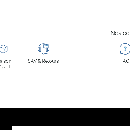
Nos co
raison
SAV & Retours
FAQ
/72H
Inscription