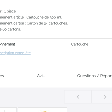
 : 1 pièce
nement article : Cartouche de 300 ml.
nement carton : Carton de 24 cartouches.
e 60 cartons.
onnement
Cartouche
escription complète
ues
Avis
Questions / Répo