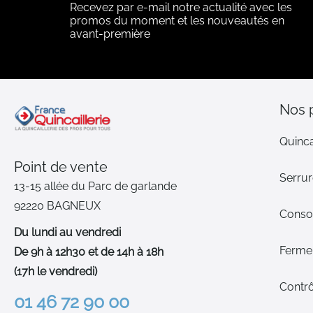
Recevez par e-mail notre actualité avec les
promos du moment et les nouveautés en
avant-première
Nos 
Quinca
Point de vente
Serrur
13-15 allée du Parc de garlande
92220 BAGNEUX
Cons
Du lundi au vendredi
Ferme-
De 9h à 12h30 et de 14h à 18h
(17h le vendredi)
Contrô
01 46 72 90 00