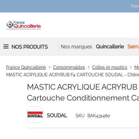
Fran
Nos marques
Quincaillerie
Serru
NOS PRODUITS
France Quincaillerie
Consommables
Colles et mastics
Ma
MASTIC ACRYLIQUE ACRYRUB F4 CARTOUCHE SOUDAL - Chêne -
MASTIC ACRYLIQUE ACRYRUB 
Cartouche Conditionnement C
SOUDAL
SKU
BAK431480
Skip
to