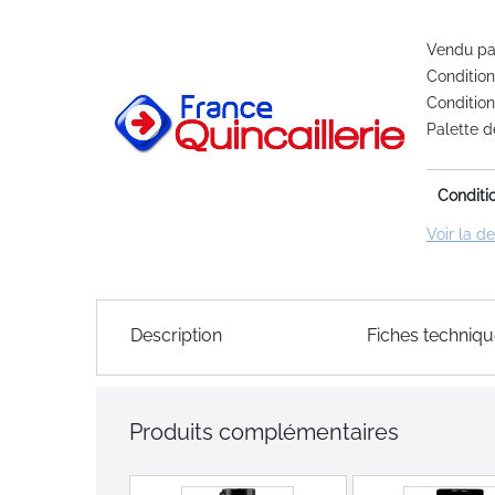
the
Vendu par
end
Condition
of
Condition
the
Palette d
images
gallery
Conditi
Voir la d
Skip
to
Description
Fiches techniq
the
beginning
of
the
Produits complémentaires
images
gallery