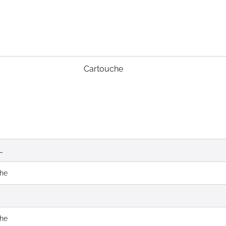
Cartouche
L
che
che