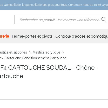
ce Quincaillerie, la quincaillerie des pros pour tous.
Contactez nous au 01 46 72 90
R
Rechercher
rerie
Ferme-portes et pivots
Contrôle d'accès et domotiq
stics et silicones
Mastics acrylique
 Cartouche Conditionnement Cartouche
F4 CARTOUCHE SOUDAL - Chêne -
artouche