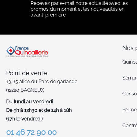
Recevez par e-mail notre actualité avec les
promos du moment et les nouveautés en
avant-première
Nos 
Quinca
Point de vente
Serrur
13-15 allée du Parc de garlande
92220 BAGNEUX
Cons
Du lundi au vendredi
Ferme-
De 9h à 12h30 et de 14h à 18h
(17h le vendredi)
Contrô
01 46 72 90 00