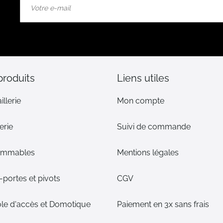
à
notre
lettre
d’information
:
produits
Liens utiles
illerie
Mon compte
erie
Suivi de commande
ommables
Mentions légales
portes et pivots
CGV
le d'accès et Domotique
Paiement en 3x sans frais