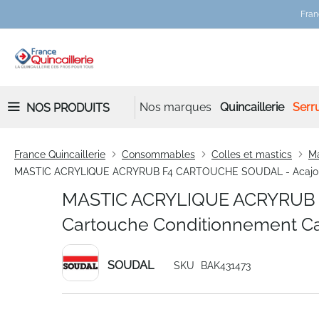
Fran
Nos marques
Quincaillerie
Serru
NOS PRODUITS
France Quincaillerie
Consommables
Colles et mastics
Ma
MASTIC ACRYLIQUE ACRYRUB F4 CARTOUCHE SOUDAL - Acajou -
MASTIC ACRYLIQUE ACRYRUB 
Cartouche Conditionnement C
SOUDAL
SKU
BAK431473
Skip
to