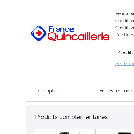
the
Vendu par
end
Condition
of
Condition
the
Palette d
images
gallery
Conditi
Voir la d
Skip
to
Description
Fiches techniq
the
beginning
of
the
Produits complémentaires
images
gallery