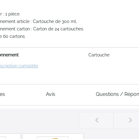
 : 1 pièce
nement article : Cartouche de 300 ml.
nement carton : Carton de 24 cartouches.
e 60 cartons.
onnement
Cartouche
escription complète
ues
Avis
Questions / Répo