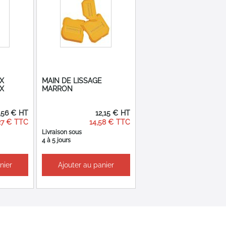
X
MAIN DE LISSAGE
X
MARRON
,56 €
12,15 €
27 €
14,58 €
Livraison sous
4 à 5 jours
nier
Ajouter au panier