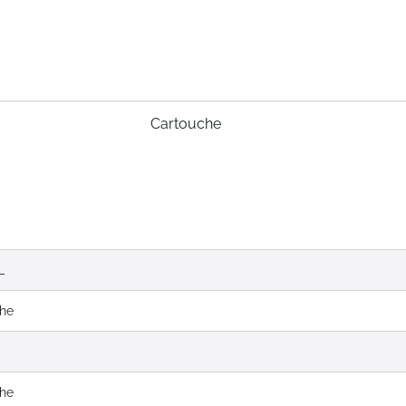
Cartouche
L
che
che