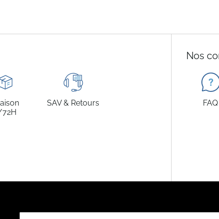
Nos co
raison
SAV & Retours
FAQ
/72H
Inscription