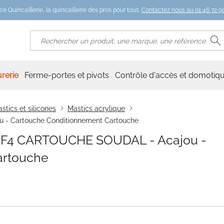
ce Quincaillerie, la quincaillerie des pros pour tous.
Contactez nous au 01 46 72 90
R
Rechercher
rerie
Ferme-portes et pivots
Contrôle d'accès et domotiq
stics et silicones
Mastics acrylique
 Cartouche Conditionnement Cartouche
F4 CARTOUCHE SOUDAL - Acajou -
artouche