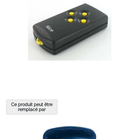
the
images
gallery
Skip
to
Ce produit peut être
the
remplacé par
beginning
of
the
images