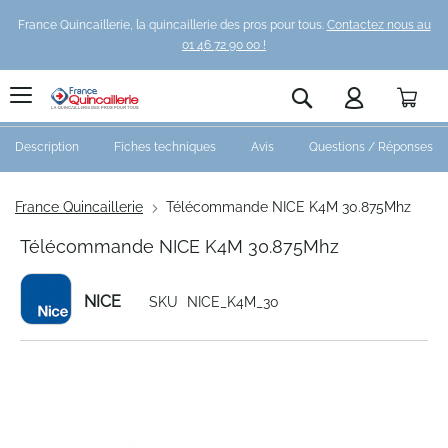
France Quincaillerie, la quincaillerie des pros pour tous.
Contactez nous au
01 46 72 90 00 !
Pani
Rechercher
Description
Fiches techniques
Avis
Questions / Réponses
France Quincaillerie
Télécommande NICE K4M 30.875Mhz
Télécommande NICE K4M 30.875Mhz
NICE
SKU
NICE_K4M_30
Skip
to
the
end
of