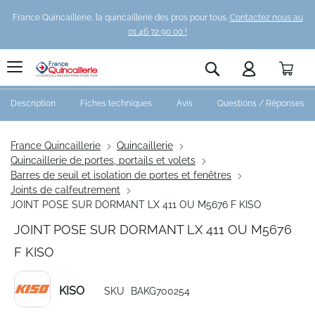
France Quincaillerie, la quincaillerie des pros pour tous.
Contactez nous au
01 46 72 90 00 !
Pani
Rechercher
Description
Fiches techniques
Avis
Questions / Réponses
France Quincaillerie
Quincaillerie
Quincaillerie de portes, portails et volets
Barres de seuil et isolation de portes et fenêtres
Joints de calfeutrement
JOINT POSE SUR DORMANT LX 411 OU M5676 F KISO
JOINT POSE SUR DORMANT LX 411 OU M5676
F KISO
KISO
SKU
BAKG700254