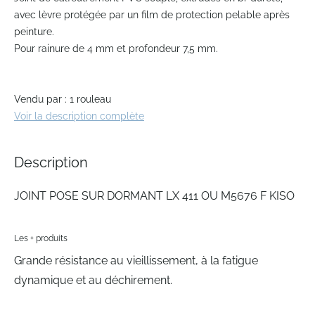
the
avec lèvre protégée par un film de protection pelable après
beginning
peinture.
of
Pour rainure de 4 mm et profondeur 7,5 mm.
the
images
gallery
Vendu par : 1 rouleau
Voir la description complète
Description
JOINT POSE SUR DORMANT LX 411 OU M5676 F KISO
Les + produits
Grande résistance au vieillissement, à la fatigue
dynamique et au déchirement.