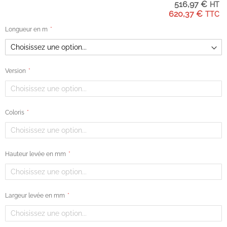
516,97 €
Mentions légales
620,37 €
CGV
Longueur en m
Paiement en 3x sans frais
Version
Livraison & retours
Plan du site
Coloris
Moyens de paiement
Hauteur levée en mm
Google Reviews
3.2
Sur la base de 40
Largeur levée en mm
avis