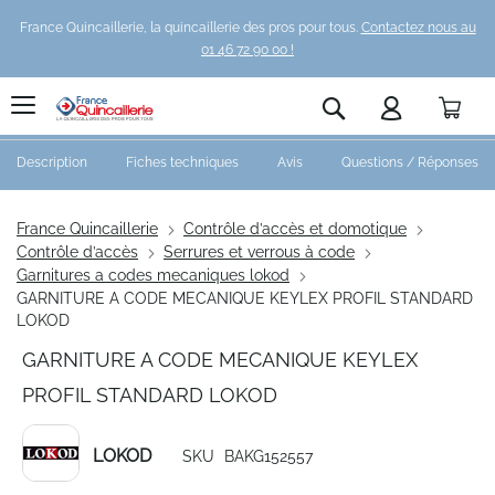
France Quincaillerie, la quincaillerie des pros pour tous.
Contactez nous au
01 46 72 90 00 !
Pani
Rechercher
Description
Fiches techniques
Avis
Questions / Réponses
France Quincaillerie
Contrôle d’accès et domotique
Contrôle d’accès
Serrures et verrous à code
Garnitures a codes mecaniques lokod
GARNITURE A CODE MECANIQUE KEYLEX PROFIL STANDARD
LOKOD
GARNITURE A CODE MECANIQUE KEYLEX
PROFIL STANDARD LOKOD
LOKOD
SKU
BAKG152557