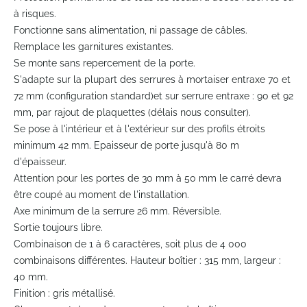
the
à risques.
beginning
Fonctionne sans alimentation, ni passage de câbles.
of
Remplace les garnitures existantes.
the
Se monte sans repercement de la porte.
images
gallery
S'adapte sur la plupart des serrures à mortaiser entraxe 70 et
72 mm (configuration standard)et sur serrure entraxe : 90 et 92
mm, par rajout de plaquettes (délais nous consulter).
Se pose à l'intérieur et à l'extérieur sur des profils étroits
minimum 42 mm. Epaisseur de porte jusqu'à 80 m
d'épaisseur.
Attention pour les portes de 30 mm à 50 mm le carré devra
être coupé au moment de l'installation.
Axe minimum de la serrure 26 mm. Réversible.
Sortie toujours libre.
Combinaison de 1 à 6 caractères, soit plus de 4 000
combinaisons différentes. Hauteur boîtier : 315 mm, largeur :
40 mm.
Finition : gris métallisé.