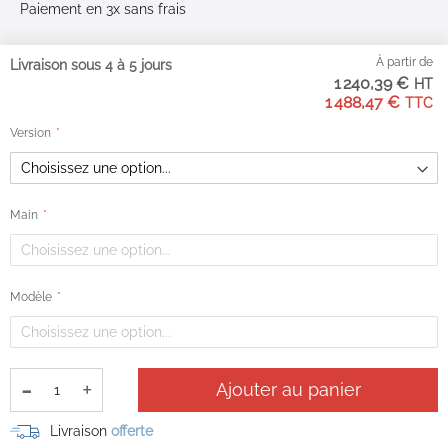
Paiement en 3x sans frais
Livraison & retours
À partir de
Livraison sous 4 à 5 jours
1 240,39 €
Plan du site
1 488,47 €
Version
Moyens de paiement
Main
Google Reviews
3.2
Sur la base de 40
Modèle
avis
-
+
Ajouter au panier
Livraison
offerte