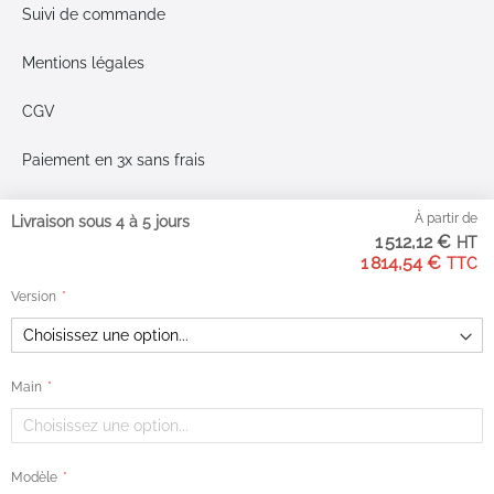
Suivi de commande
Mentions légales
CGV
Paiement en 3x sans frais
Livraison & retours
À partir de
Livraison sous 4 à 5 jours
1 512,12 €
Plan du site
1 814,54 €
Version
Moyens de paiement
Main
Google Reviews
3.2
Sur la base de 40
Modèle
avis