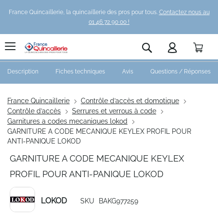
France Quincaillerie, la quincaillerie des pros pour tous.
Contactez nous au
01 46 72 90 00 !
Pani
Rechercher
Description
Fiches techniques
Avis
Questions / Réponses
France Quincaillerie
Contrôle d’accès et domotique
Contrôle d’accès
Serrures et verrous à code
Garnitures a codes mecaniques lokod
GARNITURE A CODE MECANIQUE KEYLEX PROFIL POUR
ANTI-PANIQUE LOKOD
GARNITURE A CODE MECANIQUE KEYLEX
PROFIL POUR ANTI-PANIQUE LOKOD
LOKOD
SKU
BAKG977259