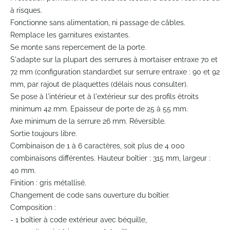
the
à risques.
beginning
Fonctionne sans alimentation, ni passage de câbles.
of
Remplace les garnitures existantes.
the
Se monte sans repercement de la porte.
images
gallery
S'adapte sur la plupart des serrures à mortaiser entraxe 70 et
72 mm (configuration standard)et sur serrure entraxe : 90 et 92
mm, par rajout de plaquettes (délais nous consulter).
Se pose à l'intérieur et à l'extérieur sur des profils étroits
minimum 42 mm. Epaisseur de porte de 25 à 55 mm.
Axe minimum de la serrure 26 mm. Réversible.
Sortie toujours libre.
Combinaison de 1 à 6 caractères, soit plus de 4 000
combinaisons différentes. Hauteur boîtier : 315 mm, largeur :
40 mm.
Finition : gris métallisé.
Changement de code sans ouverture du boîtier.
Composition :
- 1 boîtier à code extérieur avec béquille,