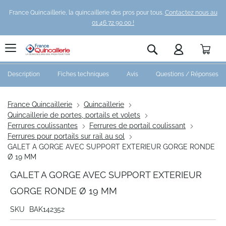
France Quincaillerie, la quincaillerie des pros pour tous.
Contactez nous au
01 46 72 90 00 !
Pani
Rechercher
Description
Fiches techniques
Avis
Questions / Réponses
France Quincaillerie
Quincaillerie
Quincaillerie de portes, portails et volets
Ferrures coulissantes
Ferrures de portail coulissant
Ferrures pour portails sur rail au sol
GALET A GORGE AVEC SUPPORT EXTERIEUR GORGE RONDE
Ø 19 MM
GALET A GORGE AVEC SUPPORT EXTERIEUR
GORGE RONDE Ø 19 MM
SKU
BAK142352
Skip