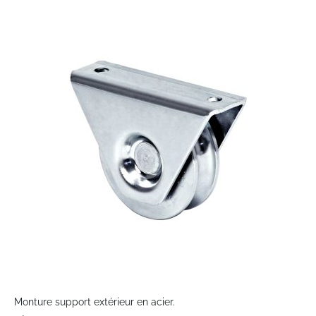
to
the
end
of
the
images
gallery
Skip
to
Monture support extérieur en acier.
the