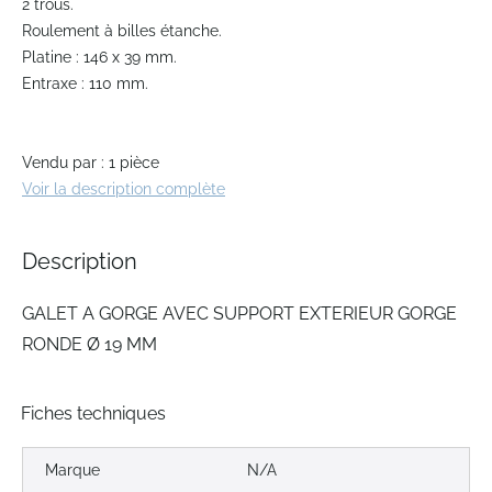
2 trous.
beginning
Roulement à billes étanche.
of
Platine : 146 x 39 mm.
the
Entraxe : 110 mm.
images
gallery
Vendu par : 1 pièce
Voir la description complète
Description
GALET A GORGE AVEC SUPPORT EXTERIEUR GORGE
RONDE Ø 19 MM
Fiches techniques
Marque
N/A